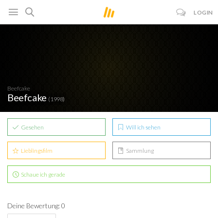
LOGIN
Beefcake
Beefcake
(1998)
Gesehen
Will ich sehen
Lieblingsfilm
Sammlung
Schaue ich gerade
Deine Bewertung: 0