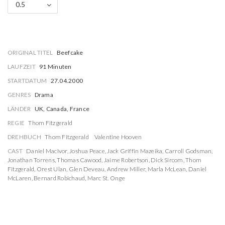
0.5
ORIGINAL TITEL
Beefcake
LAUFZEIT
91 Minuten
STARTDATUM
27.04.2000
GENRES
Drama
LÄNDER
UK, Canada, France
REGIE
Thom Fitzgerald
DREHBUCH
Thom Fitzgerald
Valentine Hooven
CAST
Daniel MacIvor
,
Joshua Peace
,
Jack Griffin Mazeika
,
Carroll Godsman
,
Jonathan Torrens
,
Thomas Cawood
,
Jaime Robertson
,
Dick Sircom
,
Thom
Fitzgerald
,
Orest Ulan
,
Glen Deveau
,
Andrew Miller
,
Marla McLean
,
Daniel
McLaren
,
Bernard Robichaud
,
Marc St. Onge