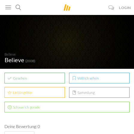
LOGIN
Believe
Believe
(2008)
Gesehen
Will ich sehen
Lieblingsfilm
Sammlung
Schaue ich gerade
Deine Bewertung: 0