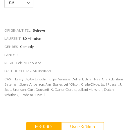
0.5
ORIGINAL TITEL
Believe
LAUFZEIT
80 Minuten
GENRES
Comedy
LÄNDER
REGIE
Loki Mulholland
DREHBUCH
Loki Mulholland
CAST
Larry Bagby
,
Lincoln Hoppe
,
Vanessa DeHart
,
Brian Neal Clark
,
Britani
Bateman
,
Steve Anderson
,
Ann Bosler
,
Jeff Olson
,
Craig Clyde
,
Jodi Russell
,
J.
Scott Bronson
,
Curt Doussett
,
K. Danor Gerald
,
Leilani Marshall
,
Dutch
Whitlock
,
Graham Russell
MB-Kritik
User-Kritiken