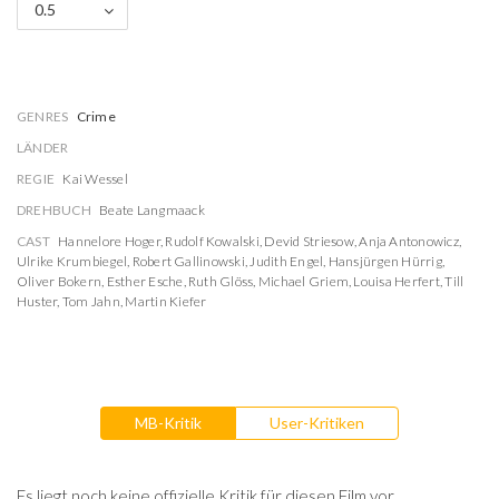
0.5
GENRES
Crime
LÄNDER
REGIE
Kai Wessel
DREHBUCH
Beate Langmaack
CAST
Hannelore Hoger
,
Rudolf Kowalski
,
Devid Striesow
,
Anja Antonowicz
,
Ulrike Krumbiegel
,
Robert Gallinowski
,
Judith Engel
,
Hansjürgen Hürrig
,
Oliver Bokern
,
Esther Esche
,
Ruth Glöss
,
Michael Griem
,
Louisa Herfert
,
Till
Huster
,
Tom Jahn
,
Martin Kiefer
MB-Kritik
User-Kritiken
Es liegt noch keine offizielle Kritik für diesen Film vor.