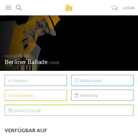
LOGIN
Berliner Ballade
Berliner Ballade
(1948)
Gesehen
Will ich sehen
Lieblingsfilm
Sammlung
Schaue ich gerade
VERFÜGBAR AUF