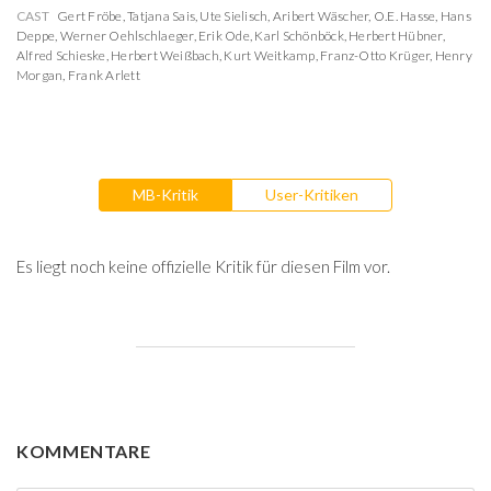
CAST
Gert Fröbe
,
Tatjana Sais
,
Ute Sielisch
,
Aribert Wäscher
,
O.E. Hasse
,
Hans
Deppe
,
Werner Oehlschlaeger
,
Erik Ode
,
Karl Schönböck
,
Herbert Hübner
,
Alfred Schieske
,
Herbert Weißbach
,
Kurt Weitkamp
,
Franz-Otto Krüger
,
Henry
Morgan
,
Frank Arlett
MB-Kritik
User-Kritiken
Es liegt noch keine offizielle Kritik für diesen Film vor.
KOMMENTARE