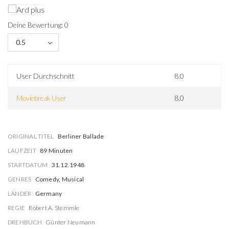
Deine Bewertung: 0
0.5
User Durchschnitt
8.0
Moviebreak User
8.0
ORIGINAL TITEL
Berliner Ballade
LAUFZEIT
89 Minuten
STARTDATUM
31.12.1948
GENRES
Comedy, Musical
LÄNDER
Germany
REGIE
Robert A. Stemmle
DREHBUCH
Günter Neumann