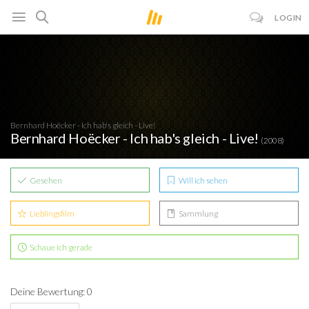
LOGIN
Bernhard Hoëcker - Ich hab's gleich - Live!
Bernhard Hoëcker - Ich hab's gleich - Live!
(2008)
Gesehen
Will ich sehen
Lieblingsfilm
Sammlung
Schaue ich gerade
Deine Bewertung: 0