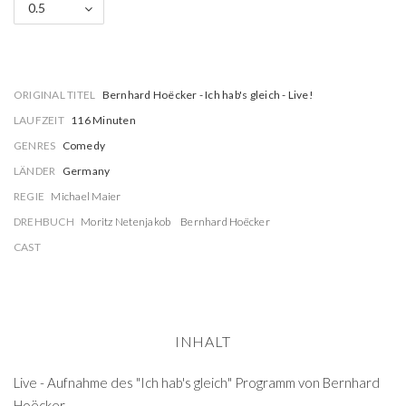
0.5
ORIGINAL TITEL
Bernhard Hoëcker - Ich hab's gleich - Live!
LAUFZEIT
116 Minuten
GENRES
Comedy
LÄNDER
Germany
REGIE
Michael Maier
DREHBUCH
Moritz Netenjakob
Bernhard Hoëcker
CAST
INHALT
Live - Aufnahme des "Ich hab's gleich" Programm von Bernhard
Hoëcker