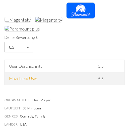
Deine Bewertung: 0
0.5
User Durchschnitt
5.5
Moviebreak User
5.5
ORIGINAL TITEL
Best Player
LAUFZEIT
83 Minuten
GENRES
Comedy, Family
LÄNDER
USA