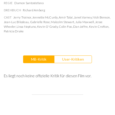
REGIE
Damon Santostefano
DREHBUCH
Richard Amberg
CAST
Jerry Trainor
,
Jennette McCurdy
,
Amir Talai
,
Janet Varney
,
Nick Benson
,
Jean-Luc Bilodeau
,
Gabrielle Rose
,
Malcolm Stewart
,
Julia Maxwell
,
Jesse
Wheeler
,
Lissa Neptuno
,
Kevin O'Grady
,
Colin Foo
,
Dan Joffre
,
Kevin Crofton
,
Patricia Drake
MB-Kritik
User-Kritiken
Es liegt noch keine offizielle Kritik für diesen Film vor.