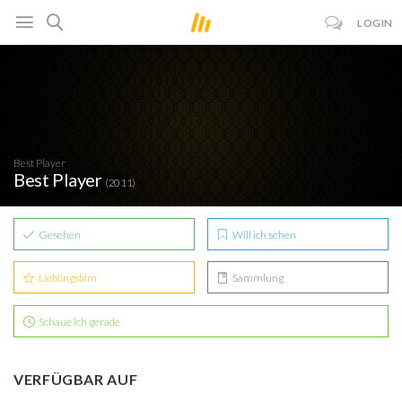
LOGIN
Best Player
Best Player
(2011)
Gesehen
Will ich sehen
Lieblingsfilm
Sammlung
Schaue ich gerade
VERFÜGBAR AUF