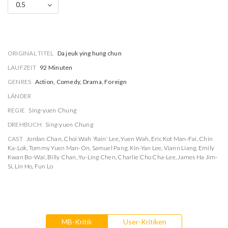
0.5
ORIGINAL TITEL
Da jeuk ying hung chun
LAUFZEIT
92 Minuten
GENRES
Action, Comedy, Drama, Foreign
LÄNDER
REGIE
Sing-yuen Chung
DREHBUCH
Sing-yuen Chung
CAST
Jordan Chan
,
Choi Wah 'Rain' Lee
,
Yuen Wah
,
Eric Kot Man-Fai
,
Chin
Ka-Lok
,
Tommy Yuen Man-On
,
Samuel Pang
,
Kin-Yan Lee
,
Viann Liang
,
Emily
Kwan Bo-Wai
,
Billy Chan
,
Yu-Ling Chen
,
Charlie Cho Cha-Lee
,
James Ha Jim-
Si
,
Lin Ho
,
Fun Lo
MB-Kritik
User-Kritiken