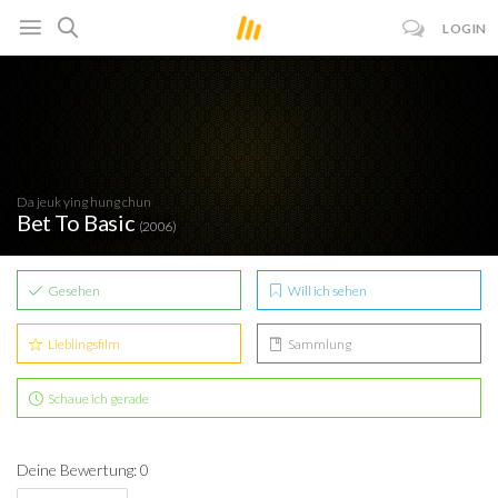
LOGIN
Da jeuk ying hung chun
Bet To Basic
(2006)
Gesehen
Will ich sehen
Lieblingsfilm
Sammlung
Schaue ich gerade
Deine Bewertung: 0