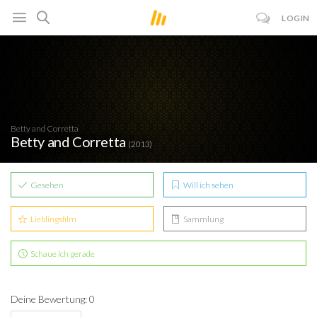
LOGIN
Betty and Corretta
Betty and Corretta
(2013)
Gesehen
Will ich sehen
Lieblingsfilm
Sammlung
Schaue ich gerade
Deine Bewertung: 0