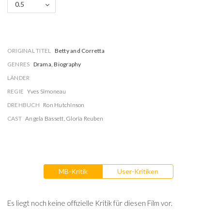
0.5
ORIGINAL TITEL
Betty and Corretta
GENRES
Drama, Biography
LÄNDER
REGIE
Yves Simoneau
DREHBUCH
Ron Hutchinson
CAST
Angela Bassett
,
Gloria Reuben
MB-Kritik
User-Kritiken
Es liegt noch keine offizielle Kritik für diesen Film vor.