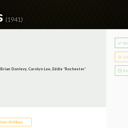
s
(1941)
Ge
Lie
,
Brian Donlevy
,
Carolyn Lee
,
Eddie 'Rochester'
Sch
User-Kritiken