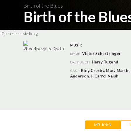
Birth of the Blues
Birth of the Blue
Quelle:
themoviedb.org
MUSIK
Victor Schertzinger
REGIE
Harry Tugend
DREHBUCH
Bing Crosby
,
Mary Martin
CAST
Anderson
,
J. Carrol Naish
MB-Kritik