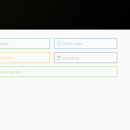
sehen
Will ich sehen
blingsfilm
Sammlung
aue ich gerade