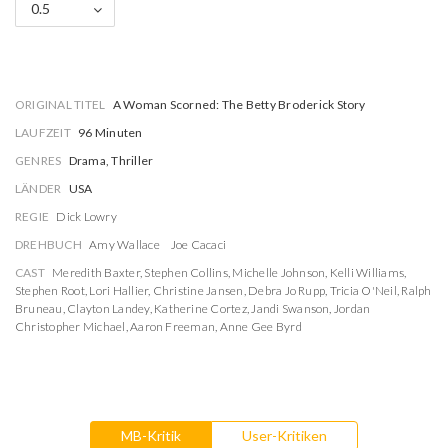
0.5
ORIGINAL TITEL
A Woman Scorned: The Betty Broderick Story
LAUFZEIT
96 Minuten
GENRES
Drama, Thriller
LÄNDER
USA
REGIE
Dick Lowry
DREHBUCH
Amy Wallace
Joe Cacaci
CAST
Meredith Baxter
,
Stephen Collins
,
Michelle Johnson
,
Kelli Williams
,
Stephen Root
,
Lori Hallier
,
Christine Jansen
,
Debra Jo Rupp
,
Tricia O'Neil
,
Ralph
Bruneau
,
Clayton Landey
,
Katherine Cortez
,
Jandi Swanson
,
Jordan
Christopher Michael
,
Aaron Freeman
,
Anne Gee Byrd
MB-Kritik
User-Kritiken