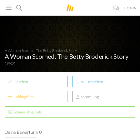
LOGIN
A Woman Scorned: The Betty Broderick Story
A Woman Scorned: The Betty Broderick Story
(1992)
Gesehen
Will ich sehen
Lieblingsfilm
Sammlung
Schaue ich gerade
Deine Bewertung: 0