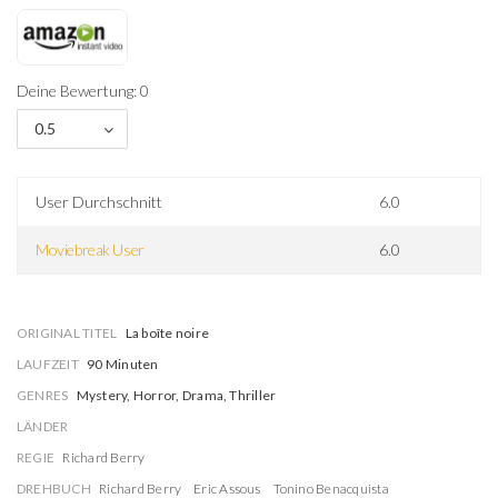
Deine Bewertung: 0
0.5
User Durchschnitt
6.0
Moviebreak User
6.0
ORIGINAL TITEL
La boîte noire
LAUFZEIT
90 Minuten
GENRES
Mystery, Horror, Drama, Thriller
LÄNDER
REGIE
Richard Berry
DREHBUCH
Richard Berry
Eric Assous
Tonino Benacquista