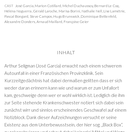
CAST
José Garcia
,
Marion Cotillard
,
Michel Duchaussoy
,
Bernard Le Coq
,
Héléna Noguerra
,
Gérald Laroche
,
Marisa Borini
,
Nathalie Nell
,
Lise Lamétrie
,
Pascal Bongard
,
Steve Campos
,
Hugo Brunswick
,
Dominique Bettenfeld
,
Alexandre Donders
,
Arnaud Maillard
,
Françoise Geier
INHALT
Arthur Seligman (José Garcia) erwacht nach einem schwerem
Autounfall in einer Französischen Provinzklinik. Sein
Kurzzeitgedächtnis hat dabei dermaßen gelitten dass er sich
weder daran erinnern kann wie und warum er zum Unfallort
kam, geschweige denn wer er wohl wirklich ist. Lediglich die ihm
zur Seite stehende Krankenschwester notiert sich dabei sein
zunächst wirr und sinnlos erscheinendes Geschwafel auf einem
Notizblock. Dank dieser Aufzeichnungen versucht er seine
Existenz aus dem Unterbewusstsein, der hier sog. „Black Box“,