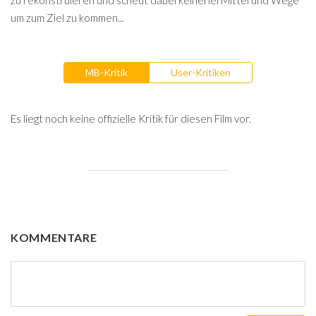
zu rekonstruieren und scheut dabei keinerlei Mittel und Wege
um zum Ziel zu kommen...
MB-Kritik
User-Kritiken
Es liegt noch keine offizielle Kritik für diesen Film vor.
KOMMENTARE