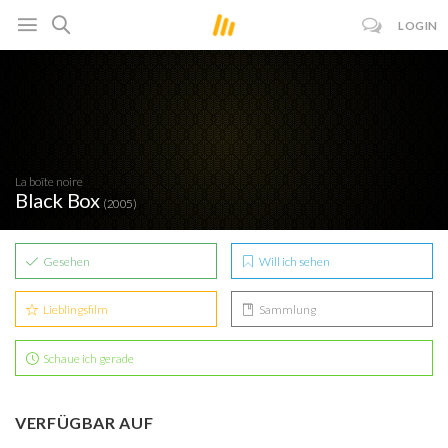
LOGIN
La boîte noire
Black Box
(2005)
Gesehen
Will ich sehen
Lieblingsfilm
Sammlung
Schaue ich gerade
VERFÜGBAR AUF