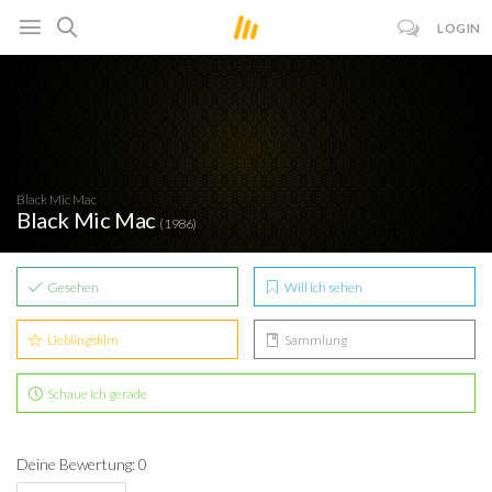
LOGIN
Black Mic Mac
Black Mic Mac
(1986)
Gesehen
Will ich sehen
Lieblingsfilm
Sammlung
Schaue ich gerade
Deine Bewertung: 0