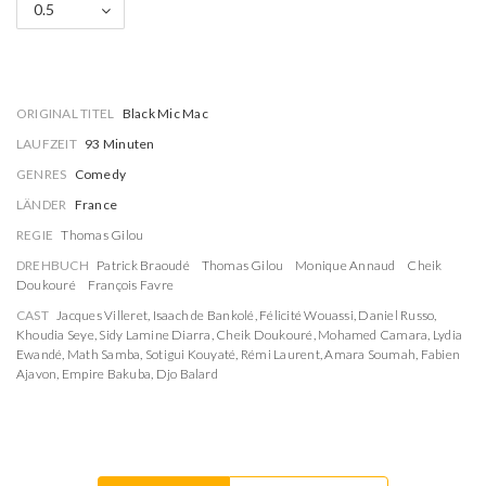
0.5
ORIGINAL TITEL
Black Mic Mac
LAUFZEIT
93 Minuten
GENRES
Comedy
LÄNDER
France
REGIE
Thomas Gilou
DREHBUCH
Patrick Braoudé
Thomas Gilou
Monique Annaud
Cheik
Doukouré
François Favre
CAST
Jacques Villeret
,
Isaach de Bankolé
,
Félicité Wouassi
,
Daniel Russo
,
Khoudia Seye
,
Sidy Lamine Diarra
,
Cheik Doukouré
,
Mohamed Camara
,
Lydia
Ewandé
,
Math Samba
,
Sotigui Kouyaté
,
Rémi Laurent
,
Amara Soumah
,
Fabien
Ajavon
,
Empire Bakuba
,
Djo Balard