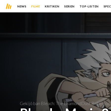
NEWS
FILME
KRITIKEN
SERIEN
TOP-LISTEN
SPEC
Gekijô ban Bleach: The DiamondDust Rebellion 