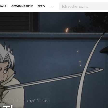
. . .
IALS
GEWINNSPIELE
FEED
- Mô hitotsu no hyôrinmaru