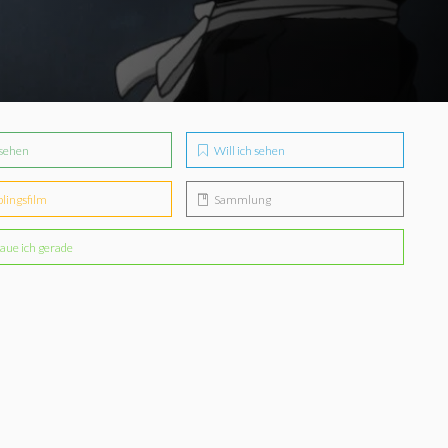
sehen
Will ich sehen
blingsfilm
Sammlung
aue ich gerade