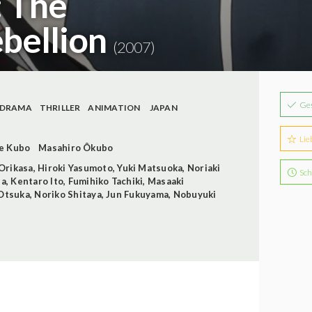
: The
bellion
(2007)
Ge
DRAMA
THRILLER
ANIMATION
JAPAN
Lie
e Kubo
Masahiro Ôkubo
Orikasa
,
Hiroki Yasumoto
,
Yuki Matsuoka
,
Noriaki
Sch
da
,
Kentaro Ito
,
Fumihiko Tachiki
,
Masaaki
Otsuka
,
Noriko Shitaya
,
Jun Fukuyama
,
Nobuyuki