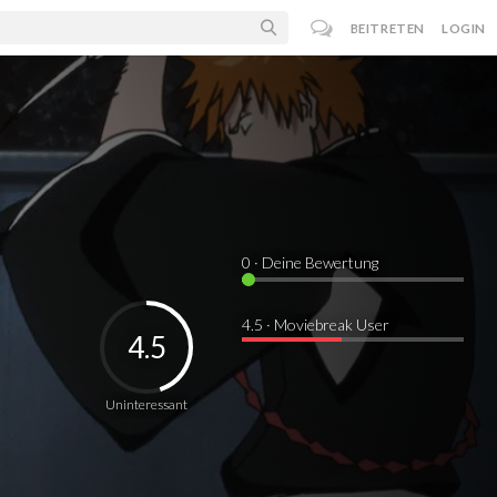
BEITRETEN
LOGIN
0
· Deine Bewertung
4.5 · Moviebreak User
4.5
Uninteressant