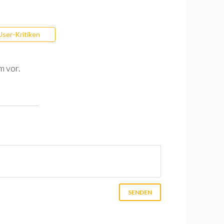
User-Kritiken
m vor.