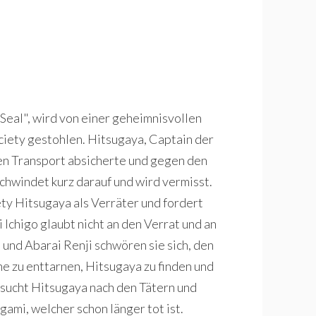
 Seal", wird von einer geheimnisvollen
ciety gestohlen. Hitsugaya, Captain der
en Transport absicherte und gegen den
hwindet kurz darauf und wird vermisst.
ety Hitsugaya als Verräter und fordert
Ichigo glaubt nicht an den Verrat und an
und Abarai Renji schwören sie sich, den
e zu enttarnen, Hitsugaya zu finden und
sucht Hitsugaya nach den Tätern und
ami, welcher schon länger tot ist.