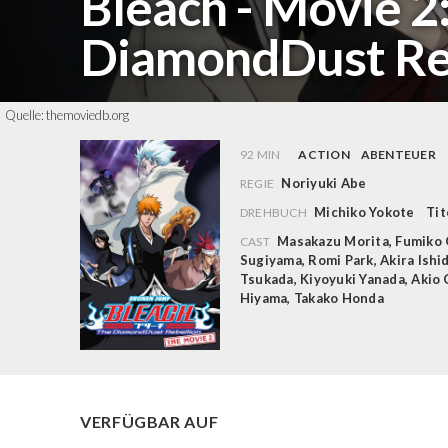
Bleach - Movie 2
DiamondDust Re
Quelle:
themoviedb.org
92 MIN
ACTION
ABENTEUER
Noriyuki Abe
REGIE
Michiko Yokote
Tit
DREHBUCH
Masakazu Morita
,
Fumiko 
CAST
Sugiyama
,
Romi Park
,
Akira Ishi
Tsukada
,
Kiyoyuki Yanada
,
Akio 
Hiyama
,
Takako Honda
VERFÜGBAR AUF