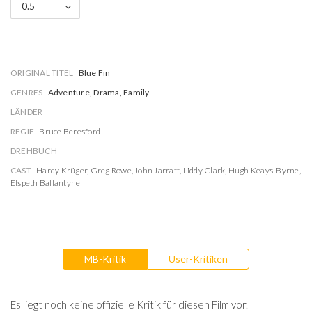
0.5
ORIGINAL TITEL
Blue Fin
GENRES
Adventure, Drama, Family
LÄNDER
REGIE
Bruce Beresford
DREHBUCH
CAST
Hardy Krüger
,
Greg Rowe
,
John Jarratt
,
Liddy Clark
,
Hugh Keays-Byrne
,
Elspeth Ballantyne
MB-Kritik
User-Kritiken
Es liegt noch keine offizielle Kritik für diesen Film vor.