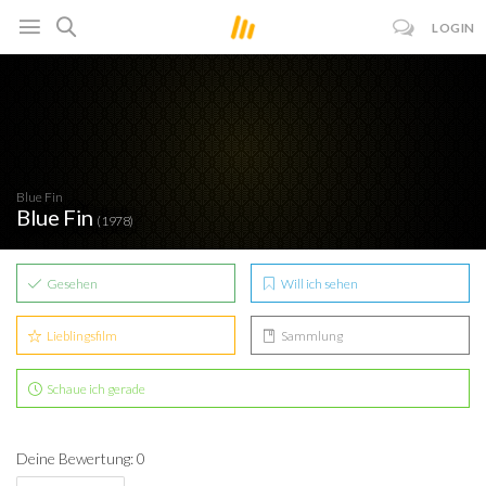
LOGIN
Blue Fin
Blue Fin
(1978)
Gesehen
Will ich sehen
Lieblingsfilm
Sammlung
Schaue ich gerade
Deine Bewertung: 0