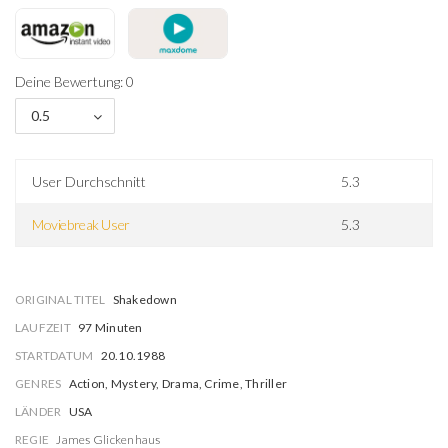
Deine Bewertung: 0
0.5
User Durchschnitt
5.3
Moviebreak User
5.3
ORIGINAL TITEL
Shakedown
LAUFZEIT
97 Minuten
STARTDATUM
20.10.1988
GENRES
Action, Mystery, Drama, Crime, Thriller
LÄNDER
USA
REGIE
James Glickenhaus