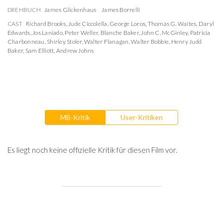
DREHBUCH
James Glickenhaus
James Borrelli
CAST
Richard Brooks
,
Jude Ciccolella
,
George Loros
,
Thomas G. Waites
,
Daryl
Edwards
,
Jos Laniado
,
Peter Weller
,
Blanche Baker
,
John C. McGinley
,
Patricia
Charbonneau
,
Shirley Stoler
,
Walter Flanagan
,
Walter Bobbie
,
Henry Judd
Baker
,
Sam Elliott
,
Andrew Johns
MB-Kritik
User-Kritiken
Es liegt noch keine offizielle Kritik für diesen Film vor.