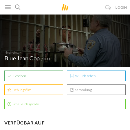
LOGIN
Shakedown
Blue Jean Cop
(1988)
Gesehen
Will ich sehen
Lieblingsfilm
Sammlung
Schaue ich gerade
VERFÜGBAR AUF