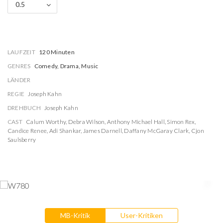
0.5
LAUFZEIT
120 Minuten
GENRES
Comedy, Drama, Music
LÄNDER
REGIE
Joseph Kahn
DREHBUCH
Joseph Kahn
CAST
Calum Worthy
,
Debra Wilson
,
Anthony Michael Hall
,
Simon Rex
,
Candice Renee
,
Adi Shankar
,
James Darnell
,
Daffany McGaray Clark
,
Cjon
Saulsberry
MB-Kritik
User-Kritiken