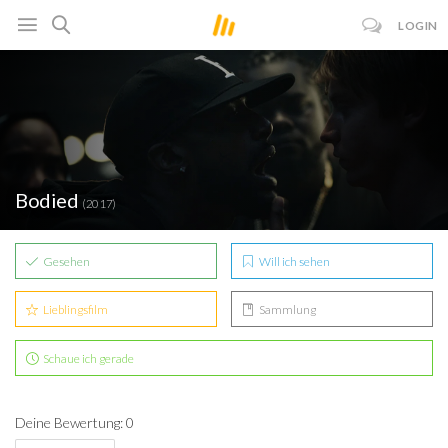
LOGIN
Bodied
(2017)
Gesehen
Will ich sehen
Lieblingsfilm
Sammlung
Schaue ich gerade
Deine Bewertung: 0