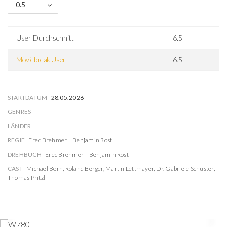
0.5
User Durchschnitt
6.5
Moviebreak User
6.5
STARTDATUM
28.05.2026
GENRES
LÄNDER
REGIE
Erec Brehmer
Benjamin Rost
DREHBUCH
Erec Brehmer
Benjamin Rost
CAST
Michael Born
,
Roland Berger
,
Martin Lettmayer
,
Dr. Gabriele Schuster
,
Thomas Pritzl