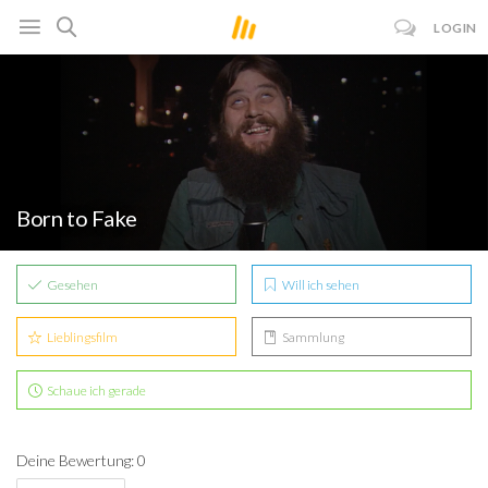
LOGIN
Born to Fake
Gesehen
Will ich sehen
Lieblingsfilm
Sammlung
Schaue ich gerade
Deine Bewertung: 0