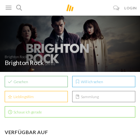
LOGIN
Brighton Rock
Brighton Rock
(2010)
Gesehen
Will ich sehen
Lieblingsfilm
Sammlung
Schaue ich gerade
VERFÜGBAR AUF