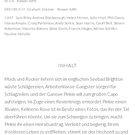
REGIE
Rowan Joffé
DREHBUCH
Graham Greene
Rowan Joffé
CAST
Sam Riley
,
Andrea Riseborough
,
Helen Mirren
,
John Hurt
,
Phil Davis
,
Nonso Anozie
,
Craig Parkinson
,
Andy Serkis
,
Sean Harris
,
Geoff Bell
,
Steven
Robertson
,
Maurice Roëves
,
Steve Evets
,
Francis Magee
,
Adrian Schiller
,
Pauline Melville
INHALT
Mods und Rocker liefern sich im englischen Seebad Brighton
wüste Schlägereien, Arbeiterklasse-Gangster sorgen für
Schlagzeilen, und der Ganove Pinkie will zum großen Capo
aufsteigen. Im Zuge eines Revierkriegs ermordet Pinkie einen
Rivalen, Kellnerin Rose ist im Besitz eines Fotos, das ihn der Tat
überführen könnte. Um sie zum Schweigen zu bringen, macht
Pinkie ihr einen Heiratsantrag. Verliebt und begierig, ihrem
trostlosen Leben zu entfliehen, stimmt sie der Hochzeit zu und