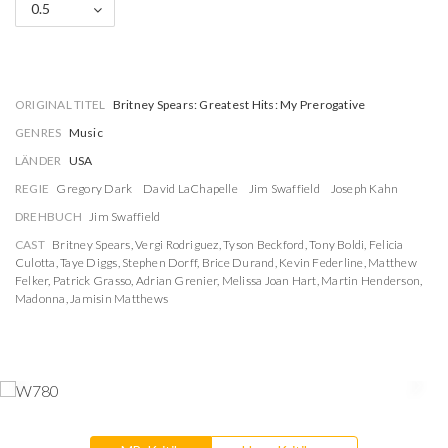
0.5
ORIGINAL TITEL
Britney Spears: Greatest Hits: My Prerogative
GENRES
Music
LÄNDER
USA
REGIE
Gregory Dark
David LaChapelle
Jim Swaffield
Joseph Kahn
DREHBUCH
Jim Swaffield
CAST
Britney Spears
,
Vergi Rodriguez
,
Tyson Beckford
,
Tony Boldi
,
Felicia
Culotta
,
Taye Diggs
,
Stephen Dorff
,
Brice Durand
,
Kevin Federline
,
Matthew
Felker
,
Patrick Grasso
,
Adrian Grenier
,
Melissa Joan Hart
,
Martin Henderson
,
Madonna
,
Jamisin Matthews