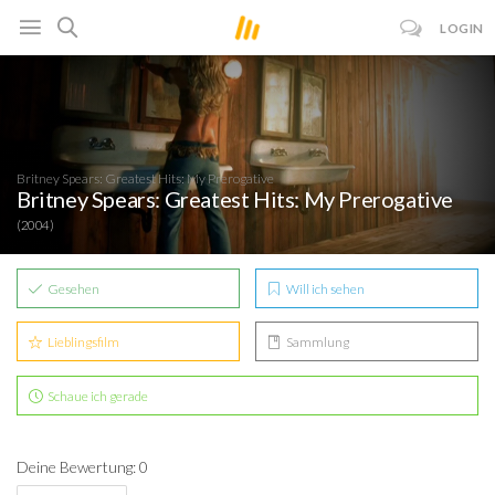
LOGIN
Britney Spears: Greatest Hits: My Prerogative
Britney Spears: Greatest Hits: My Prerogative
(2004)
Gesehen
Will ich sehen
Lieblingsfilm
Sammlung
Schaue ich gerade
Deine Bewertung: 0