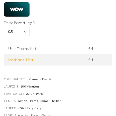
Deine Bewertung: 0
0.5
User Durchschnitt
5.4
Moviebreak User
5.4
ORIGINAL TITEL
Game of Death
LAUFZEIT
100 Minuten
STARTDATUM
27.04.1978
GENRES
Action, Drama, Crime, Thriller
LÄNDER
USA, Hong Kong
REGIE
Bruce Lee
Robert Clouse