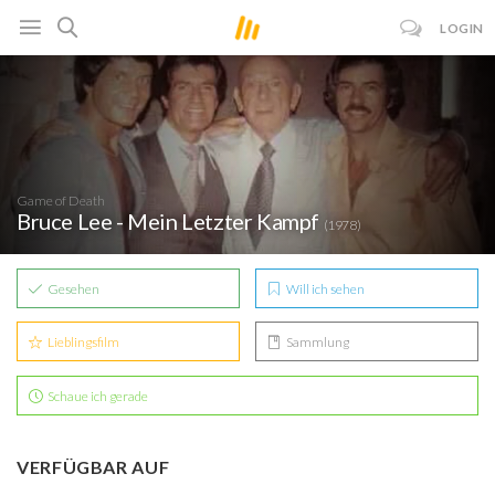
LOGIN
Game of Death
Bruce Lee - Mein Letzter Kampf
(1978)
Gesehen
Will ich sehen
Lieblingsfilm
Sammlung
Schaue ich gerade
VERFÜGBAR AUF