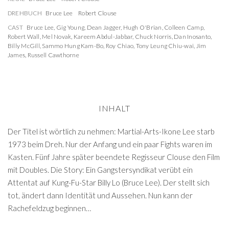
DREHBUCH
Bruce Lee
Robert Clouse
CAST
Bruce Lee
,
Gig Young
,
Dean Jagger
,
Hugh O'Brian
,
Colleen Camp
,
Robert Wall
,
Mel Novak
,
Kareem Abdul-Jabbar
,
Chuck Norris
,
Dan Inosanto
,
Billy McGill
,
Sammo Hung Kam-Bo
,
Roy Chiao
,
Tony Leung Chiu-wai
,
Jim
James
,
Russell Cawthorne
INHALT
Der Titel ist wörtlich zu nehmen: Martial-Arts-Ikone Lee starb
1973 beim Dreh. Nur der Anfang und ein paar Fights waren im
Kasten. Fünf Jahre später beendete Regisseur Clouse den Film
mit Doubles. Die Story: Ein Gangstersyn­dikat verübt ein
Attentat auf Kung-Fu-Star Billy Lo (Bruce Lee). Der stellt sich
tot, ändert dann Identität und Aussehen. Nun kann der
Rachefeldzug beginnen…