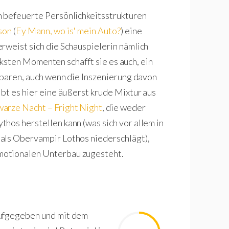
n befeuerte Persönlichkeitsstrukturen
son
(
Ey Mann, wo is' mein Auto?
) eine
rweist sich die Schauspielerin nämlich
tärksten Momenten schafft sie es auch, ein
enbaren, auch wenn die Inszenierung davon
bt es hier eine äußerst krude Mixtur aus
arze Nacht – Fright Night
, die weder
hos herstellen kann (was sich vor allem in
als Obervampir Lothos niederschlägt),
motionalen Unterbau zugesteht.
aufgegeben und mit dem