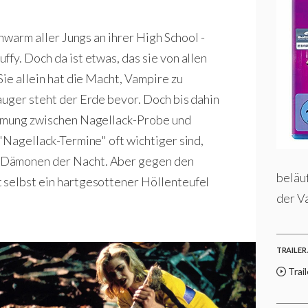
chwarm aller Jungs an ihrer High School -
fy. Doch da ist etwas, das sie von allen
Sie allein hat die Macht, Vampire zu
auger steht der Erde bevor. Doch bis dahin
immung zwischen Nagellack-Probe und
"Nagellack-Termine" oft wichtiger sind,
 Dämonen der Nacht. Aber gegen den
beläuf
 selbst ein hartgesottener Höllenteufel
der Va
TRAILER 
Trail