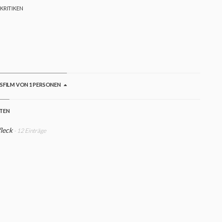
 KRITIKEN
007
GSFILM VON 1 PERSONEN
STEN
leck
- 12 Einträge