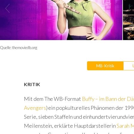
Quelle:
themoviedb.org
MB-Kritik
KRITIK
Mit dem The WB-Format
Buffy – im Bann der D
Avengers
) ein popkulturelles Phänomen der 199
Serie, sieben Staffeln und einhundertvierundvi
Meilenstein, erklärte Hauptdarstellerin
Sarah M