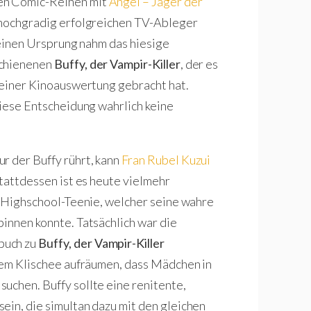
en Comic-Reihen mit
Angel – Jäger der
 hochgradig erfolgreichen TV-Ableger
 Seinen Ursprung nahm das hiesige
schienenen
Buffy, der Vampir-Killer
, der es
u einer Kinoauswertung gebracht hat.
diese Entscheidung wahrlich keine
ur der Buffy rührt, kann
Fran Rubel Kuzui
stattdessen ist es heute vielmehr
en Highschool-Teenie, welcher seine wahre
pinnen konnte. Tatsächlich war die
hbuch zu
Buffy, der Vampir-Killer
 dem Klischee aufräumen, dass Mädchen in
uchen. Buffy sollte eine renitente,
ein, die simultan dazu mit den gleichen