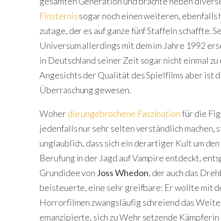
gesamten Generation und brachte neben divers
Finsternis
sogar noch einen weiteren, ebenfalls
zutage, der es auf ganze fünf Staffeln schaffte.
Universum allerdings mit dem im Jahre 1992 er
in Deutschland seiner Zeit sogar nicht einmal z
Angesichts der Qualität des Spielfilms aber ist 
Überraschung gewesen.
Woher
die ungebrochene Faszination
für die Fig
jedenfalls nur sehr selten verständlich machen, 
unglaublich, dass sich ein derartiger Kult um d
Berufung in der Jagd auf Vampire entdeckt, ents
Grundidee von
Joss Whedon
, der auch das Dre
beisteuerte, eine sehr greifbare: Er wollte mit
Horrorfilmen zwangsläufig schreiend das Weite s
emanzipierte, sich zu Wehr setzende Kämpferin s