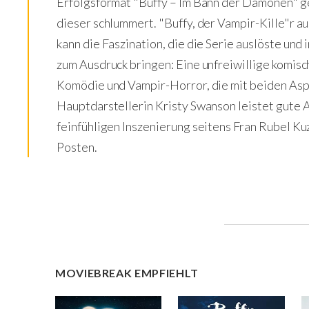
Erfolgsformat "Buffy – Im Bann der Dämonen" gez
dieser schlummert. "Buffy, der Vampir-Kille"r a
kann die Faszination, die die Serie auslöste und 
zum Ausdruck bringen: Eine unfreiwillige komis
Komödie und Vampir-Horror, die mit beiden Asp
Hauptdarstellerin Kristy Swanson leistet gute A
feinfühligen Inszenierung seitens Fran Rubel K
Posten.
MOVIEBREAK EMPFIEHLT