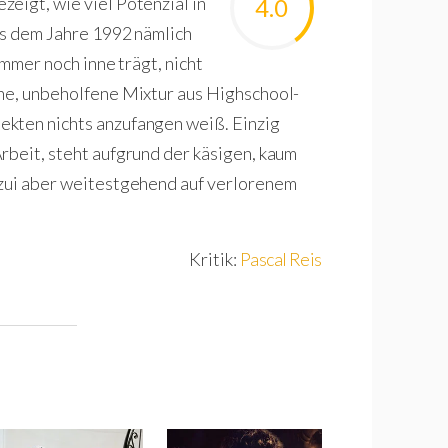
eigt, wie viel Potenzial in
4.0
us dem Jahre 1992 nämlich
immer noch inne trägt, nicht
che, unbeholfene Mixtur aus Highschool-
ekten nichts anzufangen weiß. Einzig
rbeit, steht aufgrund der käsigen, kaum
uzui aber weitestgehend auf verlorenem
Kritik:
Pascal Reis