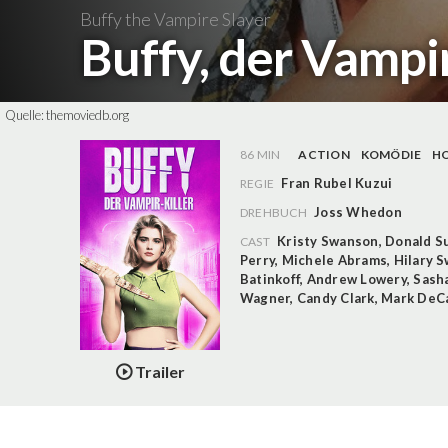
Buffy the Vampire Slayer
Buffy, der Vampi
Quelle:
themoviedb.org
86 MIN
ACTION
KOMÖDIE
H
Fran Rubel Kuzui
REGIE
Joss Whedon
DREHBUCH
Kristy Swanson
,
Donald S
CAST
Perry
,
Michele Abrams
,
Hilary 
Batinkoff
,
Andrew Lowery
,
Sash
Wagner
,
Candy Clark
,
Mark DeC
Trailer