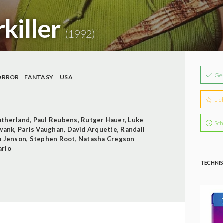
rkiller
(1992)
Ge
ORROR
FANTASY
USA
Lie
utherland
,
Paul Reubens
,
Rutger Hauer
,
Luke
Sch
Swank
,
Paris Vaughan
,
David Arquette
,
Randall
a Jenson
,
Stephen Root
,
Natasha Gregson
arlo
TECHNIS