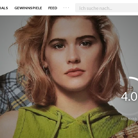
. . .
IALS
GEWINNSPIELE
FEED
4.0
MB-Kritik