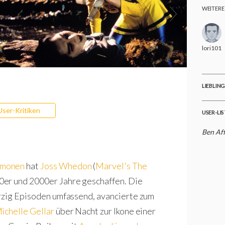
WEITERE
lori101
LIEBLIN
User-Kritiken
USER-LI
Ben Aff
ämonen
hat
Joss Whedon
(
Marvel's The
0er und 2000er Jahre geschaffen. Die
erzig Episoden umfassend, avancierte zum
ichelle Gellar
über Nacht zur Ikone einer