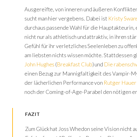
Ausgereifte, von inneren und äußeren Konflikte
sucht man hier vergebens. Dabei ist
Kristy Swan
durchaus passende Wahl für die Hauptakteurin, e
nicht nur als athletisch und attraktiv, in ihren s
Gefühl für ihr verletzliches Seelenleben zu off
am liebsten nichts wissen möchte. Stattdessen gi
John Hughes
(
Breakfast Club
) und
Die rabenschw
einen Bezug zur Mannigfaltigkeit des Vampir-Myt
der lächerlichen Performance von
Rutger Hauer
noch der Coming-of-Age-Parabel den nötigen e
FAZIT
Zum Glück hat Joss Whedon seine Vision nicht 