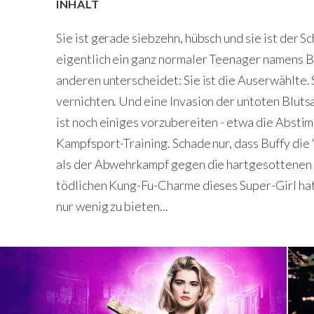
INHALT
Sie ist gerade siebzehn, hübsch und sie ist der S
eigentlich ein ganz normaler Teenager namens Buf
anderen unterscheidet: Sie ist die Auserwählte. 
vernichten. Und eine Invasion der untoten Bluts
ist noch einiges vorzubereiten - etwa die Abst
Kampfsport-Training. Schade nur, dass Buffy die 
als der Abwehrkampf gegen die hartgesottenen
tödlichen Kung-Fu-Charme dieses Super-Girl hat
nur wenig zu bieten...