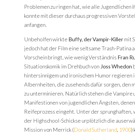
Problemen zu ringen hat, wie alle Jugendlichen i
konnte mit dieser durchaus progressiven Vorstell
anfangen.
Unbeholfen wirkte
Buffy, der Vampir-Killer
mit S
jedoch hat der Film eine seltsame Trash-Patina 
Vorschein bringt, wie wenig Verständnis
Fran Ru
Situationskomik im Drehbuch von
Joss Whedon
b
hintersinnigem und ironischem Humor regieren 
Albernheiten, die zusehends dafür sorgen, den 
zu unterminieren. Natürlich stehen die Vampire
Manifestionen von jugendlichen Ängsten, denen
Reifeprozess eingeht. Unter der sprunghaften,
der Highschool-Schickse urplötzlich die auserwäh
Mission von Merrick (
Donald Sutherland
,
1900
)