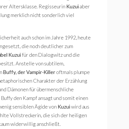
hrer Altersklasse. Regisseurin
Kuzui
aber
ung merklich nicht sonderlich viel
icherheit auch schon im Jahre 1992, heute
angesetzt, die noch deutlicher zum
bel Kuzui
für den Dialogwitz und die
esitzt. Anstelle von subtilem,
in
Buffy, der Vampir-Killer
oftmals plumpe
metaphorischen Charakter der Erzählung
 und Dämonen für übermenschliche
 Buffy den Kampf ansagt und somit einen
 wenig sensiblen Ägide von
Kuzui
wird aus
lte Vollstreckerin, die sich der heiligen
 kaum widerwillig anschließt.