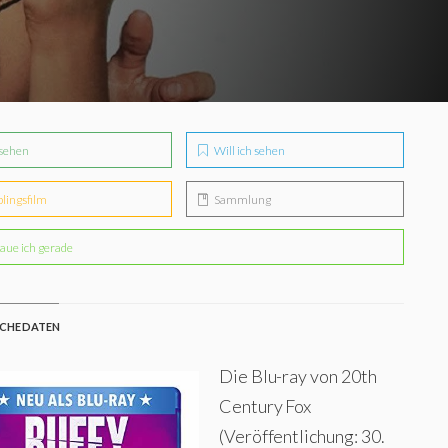
sehen
Will ich sehen
blingsfilm
Sammlung
aue ich gerade
CHE DATEN
Die Blu-ray von 20th
Century Fox
(Veröffentlichung: 30.