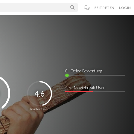
BEITRETEN
LOGIN
0
· Deine Bewertung
4.6 · Moviebreak User
4.6
Uninteressant