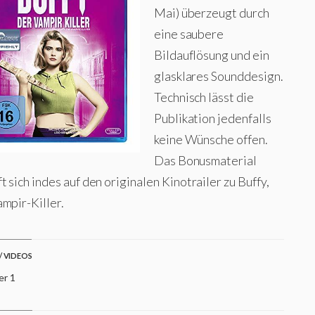
Mai) überzeugt durch
eine saubere
Bildauflösung und ein
glasklares Sounddesign.
Technisch lässt die
Publikation jedenfalls
keine Wünsche offen.
Das Bonusmaterial
t sich indes auf den originalen Kinotrailer zu Buffy,
mpir-Killer.
/ VIDEOS
er 1