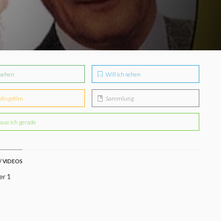
sehen
Will ich sehen
blingsfilm
Sammlung
aue ich gerade
/ VIDEOS
er 1