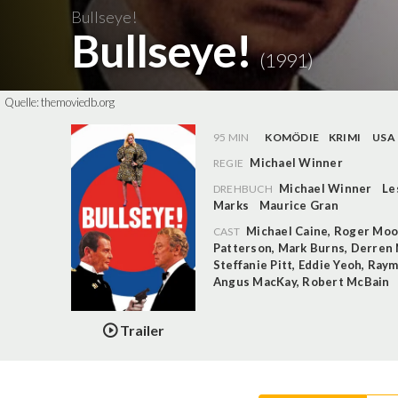
Bullseye!
Bullseye!
(1991)
Quelle:
themoviedb.org
95 MIN
KOMÖDIE
KRIMI
USA
Michael Winner
REGIE
Michael Winner
Le
DREHBUCH
Marks
Maurice Gran
Michael Caine
,
Roger Moo
CAST
Patterson
,
Mark Burns
,
Derren 
Steffanie Pitt
,
Eddie Yeoh
,
Raym
Angus MacKay
,
Robert McBain
Trailer