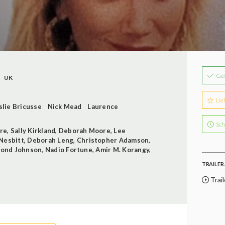
Ge
UK
Lie
slie Bricusse
Nick Mead
Laurence
Sch
re
,
Sally Kirkland
,
Deborah Moore
,
Lee
Nesbitt
,
Deborah Leng
,
Christopher Adamson
,
ond Johnson
,
Nadio Fortune
,
Amir M. Korangy
,
TRAILER 
Trail