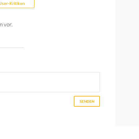
User-Kritiken
m vor.