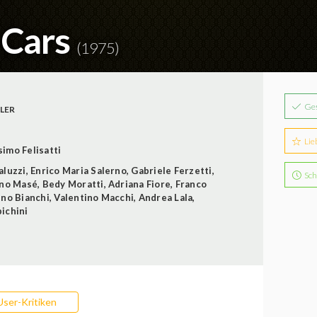
e Cars
(1975)
Ge
LER
Lie
imo Felisatti
aluzzi
,
Enrico Maria Salerno
,
Gabriele Ferzetti
,
Sch
no Masé
,
Bedy Moratti
,
Adriana Fiore
,
Franco
ino Bianchi
,
Valentino Macchi
,
Andrea Lala
,
ichini
User-Kritiken