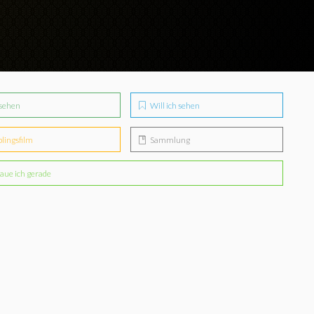
sehen
Will ich sehen
blingsfilm
Sammlung
aue ich gerade