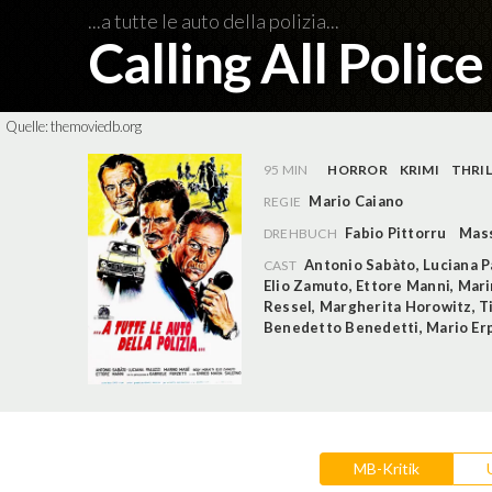
...a tutte le auto della polizia...
Calling All Polic
Quelle:
themoviedb.org
95 MIN
HORROR
KRIMI
THRIL
Mario Caiano
REGIE
Fabio Pittorru
Mass
DREHBUCH
Antonio Sabàto
,
Luciana P
CAST
Elio Zamuto
,
Ettore Manni
,
Mari
Ressel
,
Margherita Horowitz
,
T
Benedetto Benedetti
,
Mario Erp
MB-Kritik