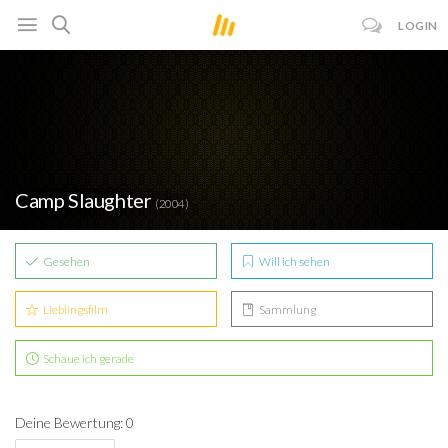
LOGIN
Camp Slaughter
(2004)
Gesehen
Will ich sehen
Lieblingsfilm
Sammlung
Schaue ich gerade
Deine Bewertung: 0