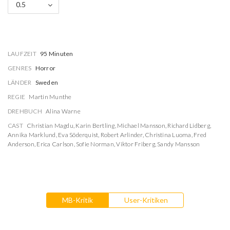
0.5
LAUFZEIT
95 Minuten
GENRES
Horror
LÄNDER
Sweden
REGIE
Martin Munthe
DREHBUCH
Alina Warne
CAST
Christian Magdu
,
Karin Bertling
,
Michael Mansson
,
Richard Lidberg
,
Annika Marklund
,
Eva Söderquist
,
Robert Arlinder
,
Christina Luoma
,
Fred
Anderson
,
Erica Carlson
,
Sofie Norman
,
Viktor Friberg
,
Sandy Mansson
MB-Kritik
User-Kritiken