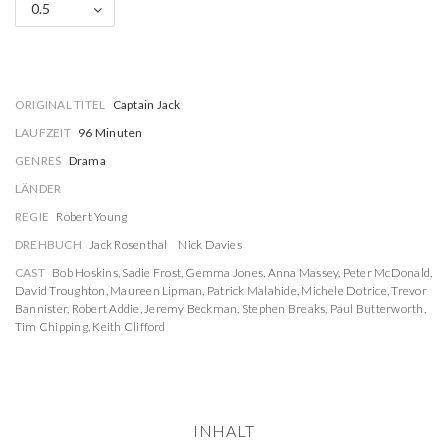
0.5
ORIGINAL TITEL
Captain Jack
LAUFZEIT
96 Minuten
GENRES
Drama
LÄNDER
REGIE
Robert Young
DREHBUCH
Jack Rosenthal
Nick Davies
CAST
Bob Hoskins
,
Sadie Frost
,
Gemma Jones
,
Anna Massey
,
Peter McDonald
,
David Troughton
,
Maureen Lipman
,
Patrick Malahide
,
Michele Dotrice
,
Trevor
Bannister
,
Robert Addie
,
Jeremy Beckman
,
Stephen Breaks
,
Paul Butterworth
,
Tim Chipping
,
Keith Clifford
INHALT