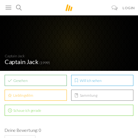
LOGIN
Captain Jack
Captain Jack
(1999)
Gesehen
Will ich sehen
Lieblingsfilm
Sammlung
Schaue ich gerade
Deine Bewertung: 0