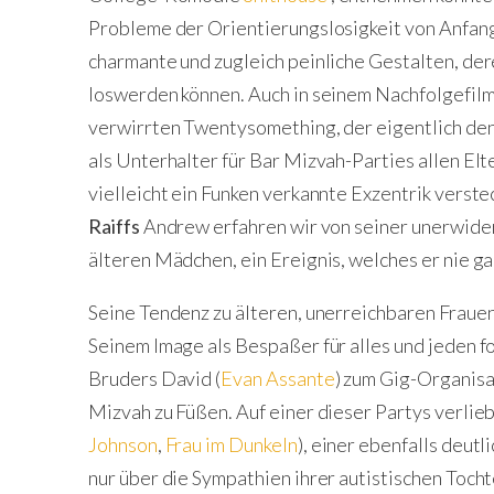
Probleme der Orientierungslosigkeit von Anfan
charmante und zugleich peinliche Gestalten, der
loswerden können. Auch in seinem Nachfolgefil
verwirrten Twentysomething, der eigentlich den
als Unterhalter für Bar Mizvah-Parties allen Elt
vielleicht ein Funken verkannte Exzentrik verstec
Raiffs
Andrew erfahren wir von seiner unerwide
älteren Mädchen, ein Ereignis, welches er nie ga
Seine Tendenz zu älteren, unerreichbaren Frauen 
Seinem Image als Bespaßer für alles und jeden fo
Bruders David (
Evan Assante
) zum Gig-Organisa
Mizvah zu Füßen. Auf einer dieser Partys verliebt
Johnson
,
Frau im Dunkeln
), einer ebenfalls deutl
nur über die Sympathien ihrer autistischen Tochte