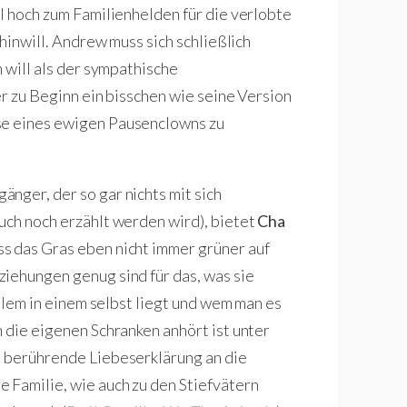
l hoch zum Familienhelden für die verlobte
 hinwill. Andrew muss sich schließlich
n will als der sympathische
er zu Beginn ein bisschen wie seine Version
se eines ewigen Pausenclowns zu
nger, der so gar nichts mit sich
uch noch erzählt werden wird), bietet
Cha
ss das Gras eben nicht immer grüner auf
iehungen genug sind für das, was sie
allem in einem selbst liegt und wem man es
 die eigenen Schranken anhört ist unter
d berührende Liebeserklärung an die
 Familie, wie auch zu den Stiefvätern