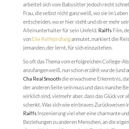
arbeitet sich vom Babysitter jedoch recht schnel
Frau, die selbst nicht ganz weiß, wo sie im Leben
entscheiden, wo er hier steht und ob er mehr sei
Alleinunterhalter für sein Umfeld.
Raiffs
Film, d
von
Die Reifeprüfung
anmutet, markiert die Rei
jemanden, der lernt, für sich einzustehen.
So oft das Thema vom erfolgreichen College-Abgä
anzufangen weiß, nun schon erzählt wurde (und a
Cha Real Smooth
die erwachsene Erkenntnis, da
der anderen Seite sein muss und dass manche Bez
wirklich sind, vielmehr aber, dass das Glück vor 
schenkt. Was sich wie ein braves Zurückweisen in
Raiffs
Inszenierung viel eher eine charmante un
Beziehungen zu anderen Menschen, an die eigene