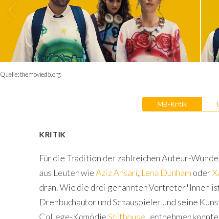
Quelle:
themoviedb.org
MB-Kritik
KRITIK
Für die Tradition der zahlreichen Auteur-Wunde
aus Leuten wie
Aziz Ansari
,
Lena Dunham
oder
X
dran. Wie die drei genannten Vertreter*Innen is
Drehbuchautor und Schauspieler und seine Kunst
College-Komödie
Shithouse
, entnehmen konnte,