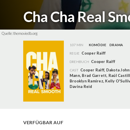
Cha Cha Real S
Quelle:
themoviedb.org
107 MIN
KOMÖDIE
DRAMA
Cooper Raiff
REGIE
Cooper Raiff
DREHBUCH
Cooper Raiff
,
Dakota John
CAST
Mann
,
Brad Garrett
,
Raúl Castil
Brooklyn Ramirez
,
Kelly O'Sulli
Davina Reid
VERFÜGBAR AUF