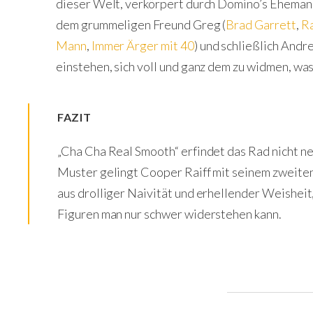
dieser Welt, verkörpert durch Domino’s Eheman
dem grummeligen Freund Greg (
Brad Garrett
,
Ra
Mann
,
Immer Ärger mit 40
) und schließlich Andr
einstehen, sich voll und ganz dem zu widmen, was
FAZIT
„Cha Cha Real Smooth“ erfindet das Rad nicht ne
Muster gelingt Cooper Raiff mit seinem zweiten
aus drolliger Naivität und erhellender Weisheit
Figuren man nur schwer widerstehen kann.