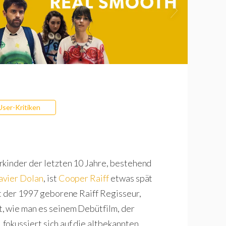
User-Kritiken
rkinder der letzten 10 Jahre, bestehend
avier Dolan
, ist
Cooper Raiff
etwas spät
t der 1997 geborene Raiff Regisseur,
, wie man es seinem Debütfilm, der
 fokussiert sich auf die altbekannten