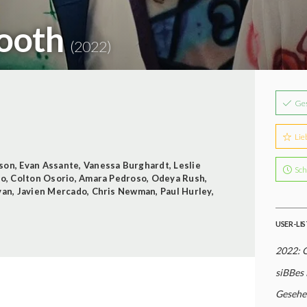
mooth
(2022)
Ge
Lie
son
,
Evan Assante
,
Vanessa Burghardt
,
Leslie
Sch
lo
,
Colton Osorio
,
Amara Pedroso
,
Odeya Rush
,
van
,
Javien Mercado
,
Chris Newman
,
Paul Hurley
,
USER-LI
2022: 
siBBes
Gesehe