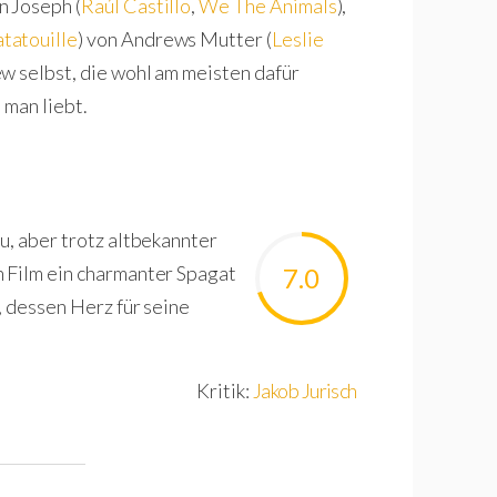
n Joseph (
Raúl Castillo
,
We The Animals
),
tatouille
) von Andrews Mutter (
Leslie
ew selbst, die wohl am meisten dafür
 man liebt.
u, aber trotz altbekannter
 Film ein charmanter Spagat
7.0
, dessen Herz für seine
Kritik:
Jakob Jurisch