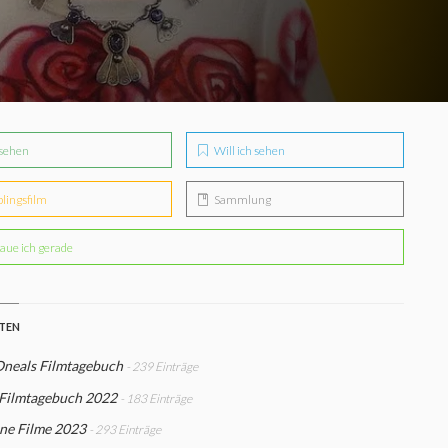
sehen
Will ich sehen
blingsfilm
Sammlung
aue ich gerade
STEN
Oneals Filmtagebuch
- 239 Einträge
 Filmtagebuch 2022
- 183 Einträge
ne Filme 2023
- 293 Einträge