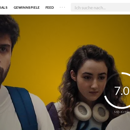
. . .
IALS
GEWINNSPIELE
FEED
7.0
MB-Kritik