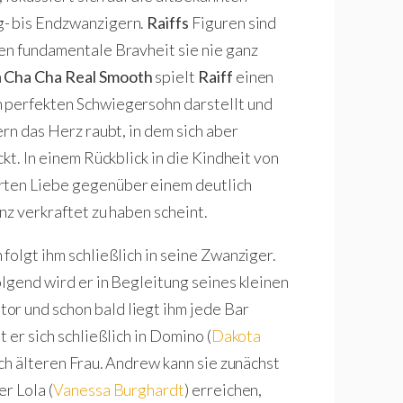
g- bis Endzwanzigern.
Raiffs
Figuren sind
en fundamentale Bravheit sie nie ganz
m
Cha Cha Real Smooth
spielt
Raiff
einen
 perfekten Schwiegersohn darstellt und
ern das Herz raubt, in dem sich aber
kt. In einem Rückblick in die Kindheit von
rten Liebe gegenüber einem deutlich
nz verkraftet zu haben scheint.
folgt ihm schließlich in seine Zwanziger.
lgend wird er in Begleitung seines kleinen
tor und schon bald liegt ihm jede Bar
 er sich schließlich in Domino (
Dakota
ich älteren Frau. Andrew kann sie zunächst
r Lola (
Vanessa Burghardt
) erreichen,