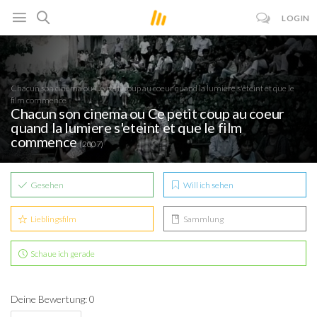
LOGIN
Chacun son cinéma ou Ce petit coup au coeur quand la lumière s'éteint et que le
film commence
Chacun son cinema ou Ce petit coup au coeur
quand la lumiere s'eteint et que le film
commence
(2007)
Gesehen
Will ich sehen
Lieblingsfilm
Sammlung
Schaue ich gerade
Deine Bewertung: 0