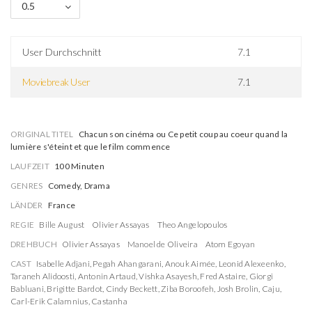
0.5
User Durchschnitt
7.1
Moviebreak User
7.1
ORIGINAL TITEL
Chacun son cinéma ou Ce petit coup au coeur quand la
lumière s'éteint et que le film commence
LAUFZEIT
100 Minuten
GENRES
Comedy, Drama
LÄNDER
France
REGIE
Bille August
Olivier Assayas
Theo Angelopoulos
DREHBUCH
Olivier Assayas
Manoel de Oliveira
Atom Egoyan
CAST
Isabelle Adjani
,
Pegah Ahangarani
,
Anouk Aimée
,
Leonid Alexeenko
,
Taraneh Alidoosti
,
Antonin Artaud
,
Vishka Asayesh
,
Fred Astaire
,
Giorgi
Babluani
,
Brigitte Bardot
,
Cindy Beckett
,
Ziba Boroofeh
,
Josh Brolin
,
Caju
,
Carl-Erik Calamnius
,
Castanha