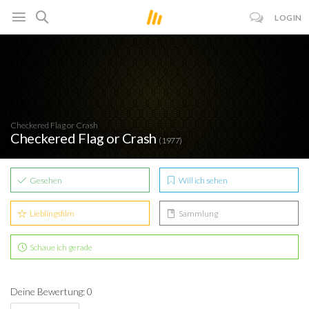
LOGIN
Checkered Flag or Crash
Checkered Flag or Crash
(1977)
Gesehen
Will ich sehen
Lieblingsfilm
Sammlung
Schaue ich gerade
Deine Bewertung: 0