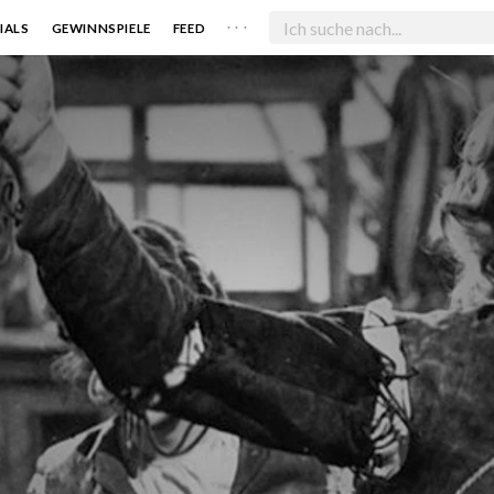
. . .
IALS
GEWINNSPIELE
FEED