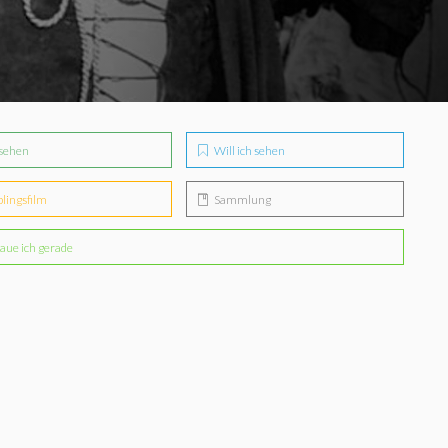
sehen
Will ich sehen
blingsfilm
Sammlung
aue ich gerade