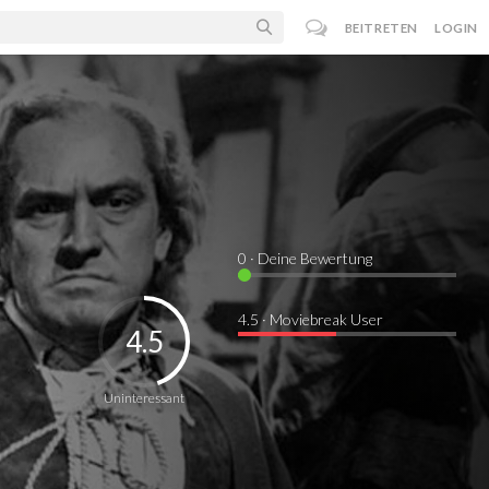
BEITRETEN
LOGIN
0
· Deine Bewertung
4.5 · Moviebreak User
4.5
Uninteressant