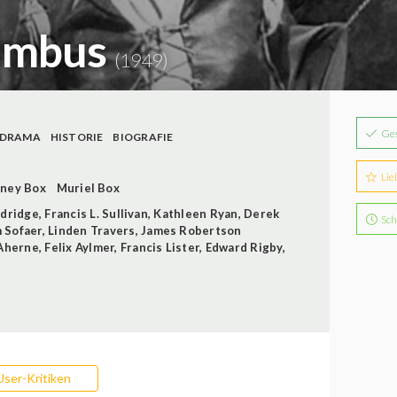
lumbus
(1949)
Ge
DRAMA
HISTORIE
BIOGRAFIE
Lie
ney Box
Muriel Box
ldridge
,
Francis L. Sullivan
,
Kathleen Ryan
,
Derek
Sch
 Sofaer
,
Linden Travers
,
James Robertson
 Aherne
,
Felix Aylmer
,
Francis Lister
,
Edward Rigby
,
User-Kritiken