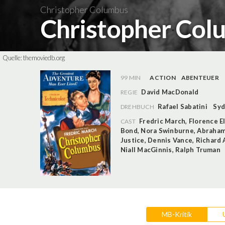
Christopher Columbus
Christopher Co
Quelle:
themoviedb.org
99 MIN
ACTION
ABENTEUER
David MacDonald
REGIE
Rafael Sabatini
Syd
DREHBUCH
Fredric March
,
Florence E
CAST
Bond
,
Nora Swinburne
,
Abraham
Justice
,
Dennis Vance
,
Richard
Niall MacGinnis
,
Ralph Truman
MB-Kritik