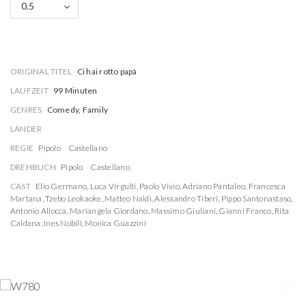
0.5
ORIGINAL TITEL
Ci hai rotto papà
LAUFZEIT
99 Minuten
GENRES
Comedy, Family
LÄNDER
REGIE
Pipolo
Castellano
DREHBUCH
Pipolo
Castellano
CAST
Elio Germano
,
Luca Virgulti
,
Paolo Vivio
,
Adriano Pantaleo
,
Francesca
Martana
,
Tzebo Leokaoke
,
Matteo Naldi
,
Alessandro Tiberi
,
Pippo Santonastaso
,
Antonio Allocca
,
Mariangela Giordano
,
Massimo Giuliani
,
Gianni Franco
,
Rita
Caldana
,
Ines Nobili
,
Monica Guazzini