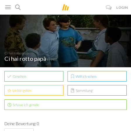
LOGIN
Ci hai rotto papà
Ci hai rotto papà
(1993)
Gesehen
Will ich sehen
Lieblingsfilm
Sammlung
Schaue ich gerade
Deine Bewertung: 0