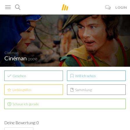
LOGIN
Cinéman
Cinéman
(2009)
Gesehen
Will ich sehen
Lieblingsfilm
Sammlung
Schaue ich gerade
Deine Bewertung: 0