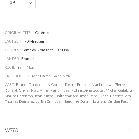
0.5
ORIGINAL TITEL
Cinéman
LAUFZEIT
90 Minuten
GENRES
Comedy, Romance, Fantasy
LÄNDER
France
REGIE
Yann Moix
DREHBUCH
Olivier Dazat
Yann Moix
CAST
Franck Dubosc
,
Lucy Gordon
,
Pierre-François Martin-Laval
,
Pierre
Richard
,
Olivier Mag
,
Anne Marivin
,
Jean-Christophe Bouvet
,
Michel Galabru
,
Marisa Berenson
,
Jean-Michel Balthazar
,
Shalimar Debru
,
Jean-Baptiste Iera
,
Thomas Demarez
,
Julien Enthoven
,
Sandrine Quynh
,
Laurent Van den Rest