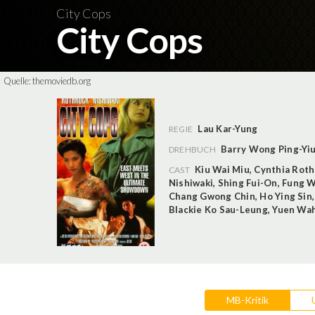
City Cops
City Cops
Quelle:
themoviedb.org
Lau Kar-Yung
REGIE
Barry Wong Ping-Yi
DREHBUCH
Kiu Wai Miu
,
Cynthia Roth
CAST
Nishiwaki
,
Shing Fui-On
,
Fung 
Chang Gwong Chin
,
Ho Ying Sin
Blackie Ko Sau-Leung
,
Yuen Wa
MB-Kritik