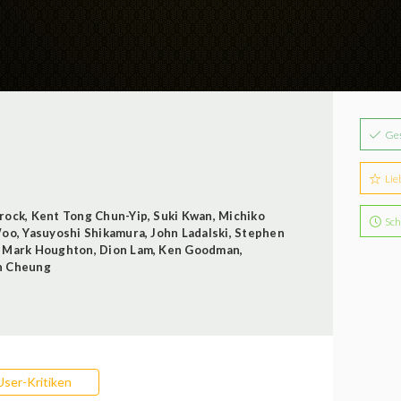
Ge
Lie
u
rock
,
Kent Tong Chun-Yip
,
Suki Kwan
,
Michiko
Sch
Woo
,
Yasuyoshi Shikamura
,
John Ladalski
,
Stephen
,
Mark Houghton
,
Dion Lam
,
Ken Goodman
,
h Cheung
User-Kritiken