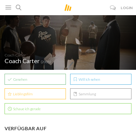
LOGIN
Coach Carter
Coach Carter
(2005)
Gesehen
Will ich sehen
Lieblingsfilm
Sammlung
Schaue ich gerade
VERFÜGBAR AUF