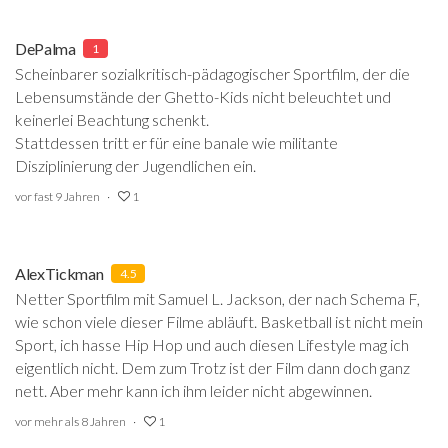
DePalma
1
Scheinbarer sozialkritisch-pädagogischer Sportfilm, der die
Lebensumstände der Ghetto-Kids nicht beleuchtet und
keinerlei Beachtung schenkt.
Stattdessen tritt er für eine banale wie militante
Disziplinierung der Jugendlichen ein.
vor fast 9 Jahren
1
AlexTickman
4.5
Netter Sportfilm mit Samuel L. Jackson, der nach Schema F,
wie schon viele dieser Filme abläuft. Basketball ist nicht mein
Sport, ich hasse Hip Hop und auch diesen Lifestyle mag ich
eigentlich nicht. Dem zum Trotz ist der Film dann doch ganz
nett. Aber mehr kann ich ihm leider nicht abgewinnen.
vor mehr als 8 Jahren
1