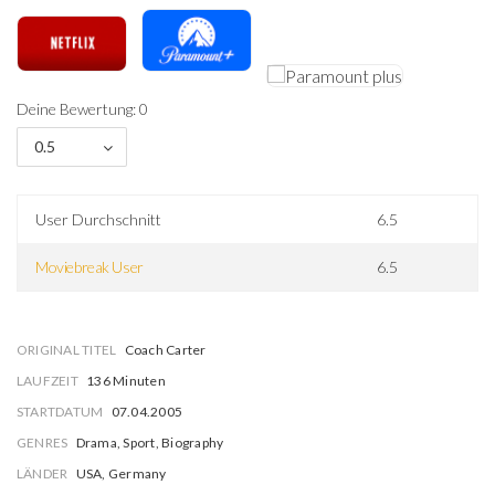
Deine Bewertung: 0
0.5
User Durchschnitt
6.5
Moviebreak User
6.5
ORIGINAL TITEL
Coach Carter
LAUFZEIT
136 Minuten
STARTDATUM
07.04.2005
GENRES
Drama, Sport, Biography
LÄNDER
USA, Germany