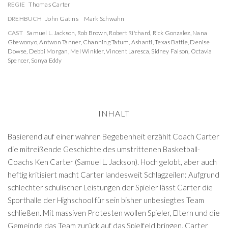
REGIE
Thomas Carter
DREHBUCH
John Gatins
Mark Schwahn
CAST
Samuel L. Jackson
,
Rob Brown
,
Robert Ri'chard
,
Rick Gonzalez
,
Nana
Gbewonyo
,
Antwon Tanner
,
Channing Tatum
,
Ashanti
,
Texas Battle
,
Denise
Dowse
,
Debbi Morgan
,
Mel Winkler
,
Vincent Laresca
,
Sidney Faison
,
Octavia
Spencer
,
Sonya Eddy
INHALT
Basierend auf einer wahren Begebenheit erzählt Coach Carter
die mitreißende Geschichte des umstrittenen Basketball-
Coachs Ken Carter (Samuel L. Jackson). Hoch gelobt, aber auch
heftig kritisiert macht Carter landesweit Schlagzeilen: Aufgrund
schlechter schulischer Leistungen der Spieler lässt Carter die
Sporthalle der Highschool für sein bisher unbesiegtes Team
schließen. Mit massiven Protesten wollen Spieler, Eltern und die
Gemeinde das Team zurück auf das Spielfeld bringen. Carter