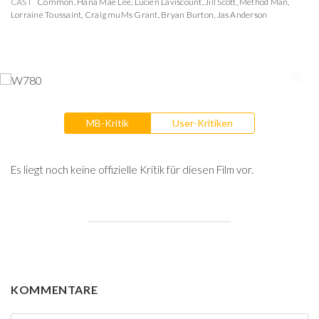
CAST
Common
,
Hana Mae Lee
,
Lucien Laviscount
,
Jill Scott
,
Method Man
,
Lorraine Toussaint
,
Craig muMs Grant
,
Bryan Burton
,
Jas Anderson
MB-Kritik
User-Kritiken
Es liegt noch keine offizielle Kritik für diesen Film vor.
KOMMENTARE