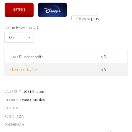
Deine Bewertung: 0
0.5
User Durchschnitt
6.5
Moviebreak User
6.5
LAUFZEIT
106 Minuten
GENRES
Drama, Musical
LÄNDER
REGIE
RZA
DREHBUCH