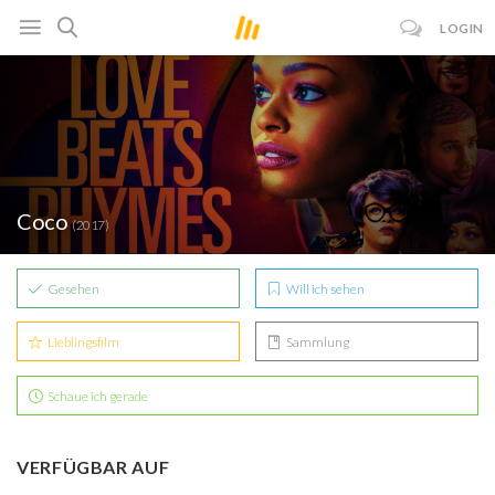
LOGIN
Coco
(2017)
Gesehen
Will ich sehen
Lieblingsfilm
Sammlung
Schaue ich gerade
VERFÜGBAR AUF