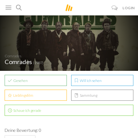
LOGIN
Comrades
Comrades
(1987)
Gesehen
Will ich sehen
Lieblingsfilm
Sammlung
Schaue ich gerade
Deine Bewertung: 0