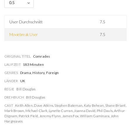
0.5
User Durchschnitt
7.5
Moviebreak User
7.5
ORIGINAL TITEL
Comrades
LAUFZEIT
183 Minuten
GENRES
Drama, History, Foreign
LÄNDER
UK
REGIE
Bill Douglas
DREHBUCH
Bill Douglas
CAST
Keith Allen
,
Dave Atkins
,
Stephen Bateman
,
Katy Behean
,
Shane Briant
,
Mark Brown
,
Michael Clark
,
Lynette Curran
,
Joanna David
,
Phil Davis
,
Arthur
Dignam
,
Patrick Field
,
Jeremy Flynn
,
James Fox
,
William Gaminara
,
John
Hargreaves