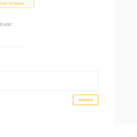
User-Kritiken
m vor.