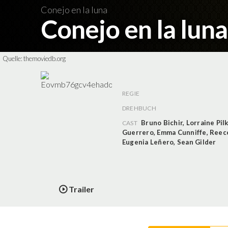
Conejo en la luna
Conejo en la lun
Quelle:
themoviedb.org
REGIE
DREHBUCH
Bruno Bichir
,
Lorraine Pil
CAST
Guerrero
,
Emma Cunniffe
,
Reec
Eugenia Leñero
,
Sean Gilder
Trailer