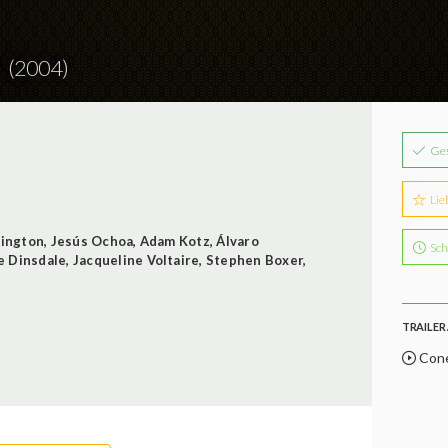
a
(2004)
Ge
Lie
kington
,
Jesús Ochoa
,
Adam Kotz
,
Álvaro
Sch
e Dinsdale
,
Jacqueline Voltaire
,
Stephen Boxer
,
TRAILER 
Cone