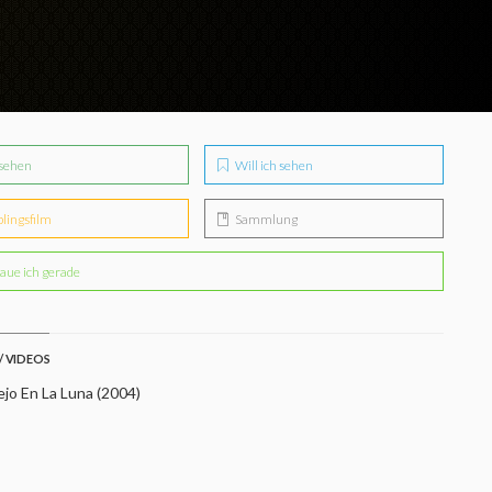
sehen
Will ich sehen
blingsfilm
Sammlung
aue ich gerade
/ VIDEOS
jo En La Luna (2004)