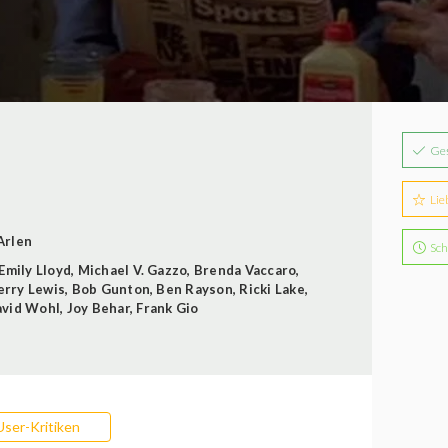
Ge
Lie
Arlen
Sch
Emily Lloyd
,
Michael V. Gazzo
,
Brenda Vaccaro
,
erry Lewis
,
Bob Gunton
,
Ben Rayson
,
Ricki Lake
,
vid Wohl
,
Joy Behar
,
Frank Gio
User-Kritiken