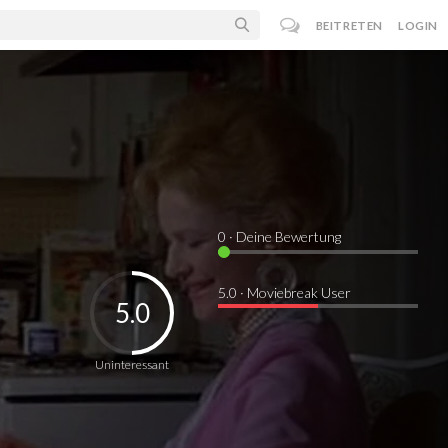
BEITRETEN
LOGIN
0
· Deine Bewertung
5.0 · Moviebreak User
5.0
Uninteressant