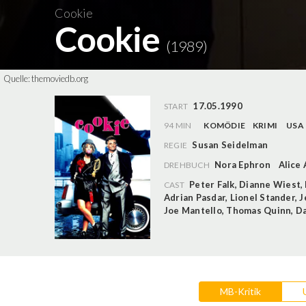
Cookie
Cookie
(1989)
Quelle:
themoviedb.org
17.05.1990
START
94 MIN
KOMÖDIE
KRIMI
USA
Susan Seidelman
REGIE
Nora Ephron
Alice 
DREHBUCH
Peter Falk
,
Dianne Wiest
,
CAST
Adrian Pasdar
,
Lionel Stander
,
J
Joe Mantello
,
Thomas Quinn
,
Da
MB-Kritik