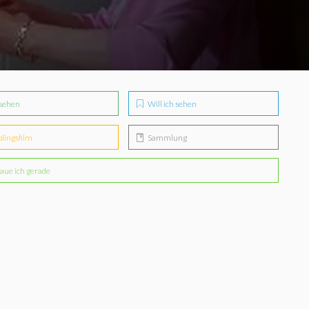
sehen
Will ich sehen
blingsfilm
Sammlung
aue ich gerade