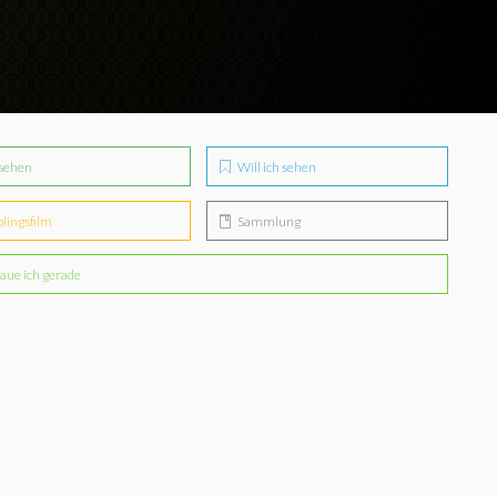
sehen
Will ich sehen
blingsfilm
Sammlung
aue ich gerade