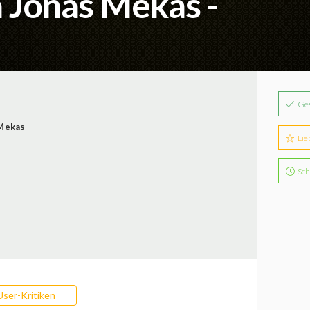
 Jonas Mekas -
Ge
Mekas
Lie
Sch
User-Kritiken