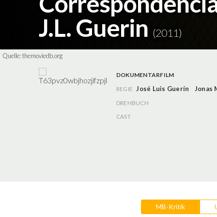
Correspondencia
J.L. Guerin
(2011)
Quelle:
themoviedb.org
DOKUMENTARFILM
José Luis Guerín
Jonas 
REGIE
DREHBUCH
CAST
MB-Kritik