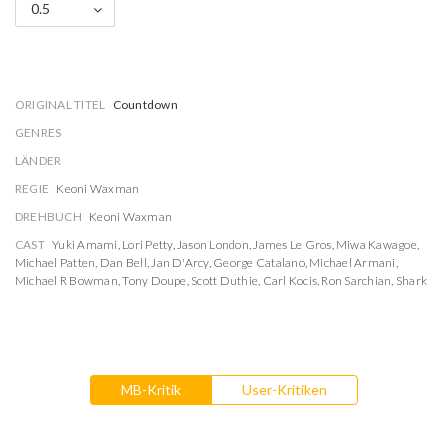
0.5
ORIGINAL TITEL
Countdown
GENRES
LÄNDER
REGIE
Keoni Waxman
DREHBUCH
Keoni Waxman
CAST
Yuki Amami
,
Lori Petty
,
Jason London
,
James Le Gros
,
Miwa Kawagoe
,
Michael Patten
,
Dan Bell
,
Jan D'Arcy
,
George Catalano
,
Michael Armani
,
Michael R Bowman
,
Tony Doupe
,
Scott Duthie
,
Carl Kocis
,
Ron Sarchian
,
Shark
MB-Kritik
User-Kritiken