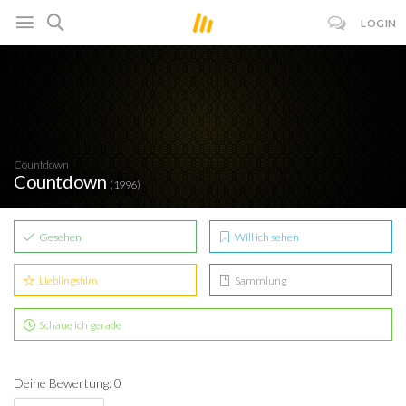
LOGIN
Countdown
Countdown
(1996)
Gesehen
Will ich sehen
Lieblingsfilm
Sammlung
Schaue ich gerade
Deine Bewertung: 0