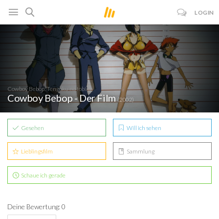
LOGIN
Cowboy Bebop: Tengoku no tobira
Cowboy Bebop - Der Film
(2002)
Gesehen
Will ich sehen
Lieblingsfilm
Sammlung
Schaue ich gerade
Deine Bewertung: 0