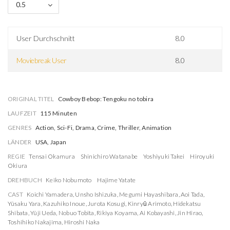
0.5
User Durchschnitt
8.0
Moviebreak User
8.0
ORIGINAL TITEL
Cowboy Bebop: Tengoku no tobira
LAUFZEIT
115 Minuten
GENRES
Action, Sci-Fi, Drama, Crime, Thriller, Animation
LÄNDER
USA, Japan
REGIE
Tensai Okamura
Shinichiro Watanabe
Yoshiyuki Takei
Hiroyuki
Okiura
DREHBUCH
Keiko Nobumoto
Hajime Yatate
CAST
Koichi Yamadera
,
Unsho Ishizuka
,
Megumi Hayashibara
,
Aoi Tada
,
Yûsaku Yara
,
Kazuhiko Inoue
,
Jurota Kosugi
,
Kinryū Arimoto
,
Hidekatsu
Shibata
,
Yûji Ueda
,
Nobuo Tobita
,
Rikiya Koyama
,
Ai Kobayashi
,
Jin Hirao
,
Toshihiko Nakajima
,
Hiroshi Naka