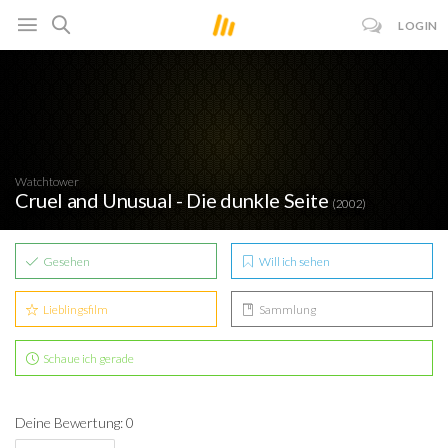
LOGIN
Watchtower
Cruel and Unusual - Die dunkle Seite
(2002)
Gesehen
Will ich sehen
Lieblingsfilm
Sammlung
Schaue ich gerade
Deine Bewertung: 0