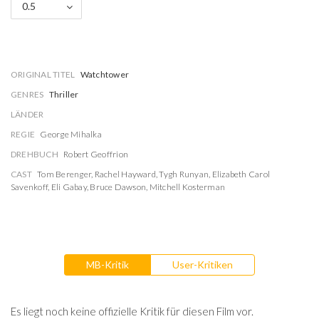
0.5
ORIGINAL TITEL
Watchtower
GENRES
Thriller
LÄNDER
REGIE
George Mihalka
DREHBUCH
Robert Geoffrion
CAST
Tom Berenger
,
Rachel Hayward
,
Tygh Runyan
,
Elizabeth Carol
Savenkoff
,
Eli Gabay
,
Bruce Dawson
,
Mitchell Kosterman
MB-Kritik
User-Kritiken
Es liegt noch keine offizielle Kritik für diesen Film vor.