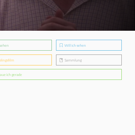
sehen
Will ich sehen
blingsfilm
Sammlung
aue ich gerade