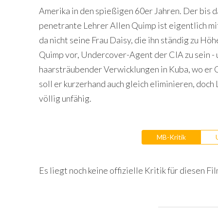
Amerika in den spießigen 60er Jahren. Der bis d
penetrante Lehrer Allen Quimp ist eigentlich m
da nicht seine Frau Daisy, die ihn ständig zu Hö
Quimp vor, Undercover-Agent der CIA zu sein - 
haarsträubender Verwicklungen in Kuba, wo er
soll er kurzerhand auch gleich eliminieren, doch 
völlig unfähig.
MB-Kritik
Es liegt noch keine offizielle Kritik für diesen Fil