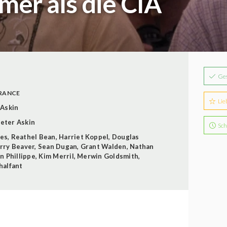
er als die CIA
Ge
RANCE
Lie
 Askin
eter Askin
Sch
nes
,
Reathel Bean
,
Harriet Koppel
,
Douglas
rry Beaver
,
Sean Dugan
,
Grant Walden
,
Nathan
n Phillippe
,
Kim Merril
,
Merwin Goldsmith
,
halfant