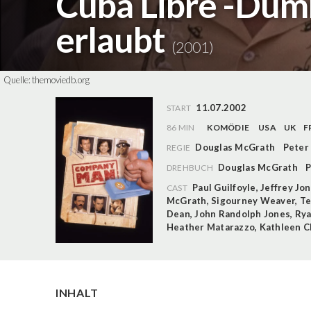
Cuba Libre -Dümm
erlaubt
(2001)
Quelle:
themoviedb.org
11.07.2002
START
86 MIN
KOMÖDIE
USA
UK
F
Douglas McGrath
Peter
REGIE
Douglas McGrath
P
DREHBUCH
Paul Guilfoyle
,
Jeffrey Jo
CAST
McGrath
,
Sigourney Weaver
,
Te
Dean
,
John Randolph Jones
,
Rya
Heather Matarazzo
,
Kathleen C
INHALT