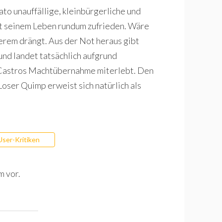
ato unauffällige, kleinbürgerliche und
it seinem Leben rundum zufrieden. Wäre
herem drängt. Aus der Not heraus gibt
und landet tatsächlich aufgrund
 Castros Machtübernahme miterlebt. Den
Loser Quimp erweist sich natürlich als
User-Kritiken
m vor.