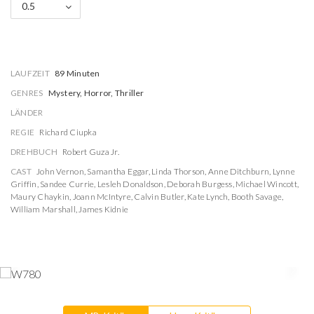
0.5
LAUFZEIT
89 Minuten
GENRES
Mystery, Horror, Thriller
LÄNDER
REGIE
Richard Ciupka
DREHBUCH
Robert Guza Jr.
CAST
John Vernon
,
Samantha Eggar
,
Linda Thorson
,
Anne Ditchburn
,
Lynne
Griffin
,
Sandee Currie
,
Lesleh Donaldson
,
Deborah Burgess
,
Michael Wincott
,
Maury Chaykin
,
Joann McIntyre
,
Calvin Butler
,
Kate Lynch
,
Booth Savage
,
William Marshall
,
James Kidnie