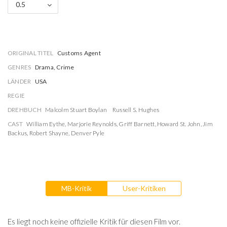
0.5
ORIGINAL TITEL
Customs Agent
GENRES
Drama, Crime
LÄNDER
USA
REGIE
DREHBUCH
Malcolm Stuart Boylan
Russell S. Hughes
CAST
William Eythe
,
Marjorie Reynolds
,
Griff Barnett
,
Howard St. John
,
Jim
Backus
,
Robert Shayne
,
Denver Pyle
MB-Kritik
User-Kritiken
Es liegt noch keine offizielle Kritik für diesen Film vor.