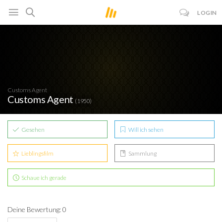
LOGIN
Customs Agent
Customs Agent
(1950)
Gesehen
Will ich sehen
Lieblingsfilm
Sammlung
Schaue ich gerade
Deine Bewertung: 0