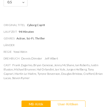
0.5
ORIGINAL TITEL
Cyborg Cop III
LAUFZEIT
94 Minuten
GENRES
Action, Sci-Fi, Thriller
LÄNDER
REGIE
Yossi Wein
DREHBUCH
Dennis Dimster
Jeff Albert
CAST
Frank Zagarino
,
Bryan Genesse
,
Jenny McShane
,
Ian Roberts
,
Justin
Illusion
,
Michael Brunner
,
Hal Orlandini
,
Ian Yule
,
Jurgen Hellberg
,
Tony
Caprari
,
Martin Le Maitre
,
Tyrone Stevenson
,
Douglas Bristow
,
Crafford
,
Brian
Lucas
,
Steven Rymer
MB-Kritik
User-Kritiken