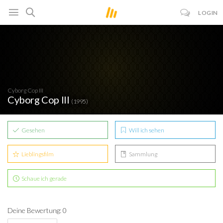
LOGIN
Cyborg Cop III
Cyborg Cop III
(1995)
Gesehen
Will ich sehen
Lieblingsfilm
Sammlung
Schaue ich gerade
Deine Bewertung: 0