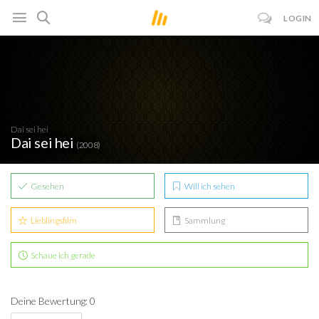
LOGIN
Dai sei hei
Dai sei hei
(2008)
Gesehen
Will ich sehen
Lieblingsfilm
Sammlung
Schaue ich gerade
Deine Bewertung: 0