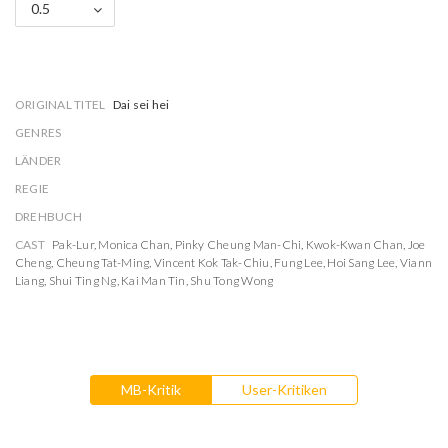
0.5
ORIGINAL TITEL
Dai sei hei
GENRES
LÄNDER
REGIE
DREHBUCH
CAST
Pak-Lur
,
Monica Chan
,
Pinky Cheung Man-Chi
,
Kwok-Kwan Chan
,
Joe
Cheng
,
Cheung Tat-Ming
,
Vincent Kok Tak-Chiu
,
Fung Lee
,
Hoi Sang Lee
,
Viann
Liang
,
Shui Ting Ng
,
Kai Man Tin
,
Shu Tong Wong
MB-Kritik
User-Kritiken