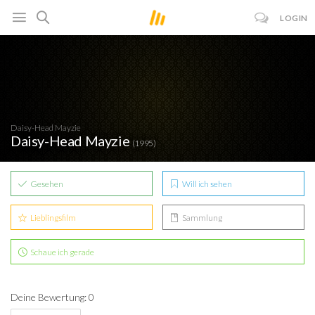
LOGIN
Daisy-Head Mayzie
Daisy-Head Mayzie
(1995)
Gesehen
Will ich sehen
Lieblingsfilm
Sammlung
Schaue ich gerade
Deine Bewertung: 0