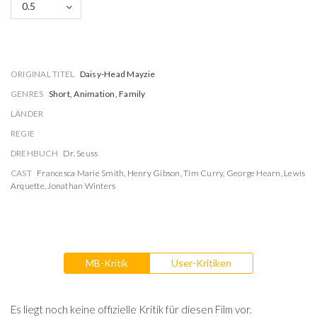
0.5
ORIGINAL TITEL
Daisy-Head Mayzie
GENRES
Short, Animation, Family
LÄNDER
REGIE
DREHBUCH
Dr. Seuss
CAST
Francesca Marie Smith
,
Henry Gibson
,
Tim Curry
,
George Hearn
,
Lewis
Arquette
,
Jonathan Winters
MB-Kritik
User-Kritiken
Es liegt noch keine offizielle Kritik für diesen Film vor.