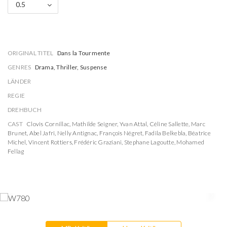
0.5
ORIGINAL TITEL
Dans la Tourmente
GENRES
Drama, Thriller, Suspense
LÄNDER
REGIE
DREHBUCH
CAST
Clovis Cornillac
,
Mathilde Seigner
,
Yvan Attal
,
Céline Sallette
,
Marc
Brunet
,
Abel Jafri
,
Nelly Antignac
,
François Négret
,
Fadila Belkebla
,
Béatrice
Michel
,
Vincent Rottiers
,
Frédéric Graziani
,
Stephane Lagoutte
,
Mohamed
Fellag