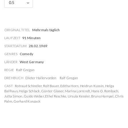
0.5
ORIGINAL TITEL
Mehrmals täglich
LAUFZEIT
91 Minuten
STARTDATUM
28.02.1969
GENRES
Comedy
LÄNDER
West Germany
REGIE
Ralf Gregan
DREHBUCH
Dieter Hallervorden
Ralf Gregan
CAST
Rotraud Schindler
,
Rolf Bauer
,
Editha Horn
,
Heidrun Kussin
,
Helga
Ballhaus
,
Helga Schlack
,
Günter Glaser
,
Marina Lorrendt
,
Hans O. Rombach
,
Jutta Simon
,
Guido Weber
,
Ethel Reschke
,
Ursula Kessler
,
Bruno Hampel
,
Chris
Palm
,
Gerhard Konzack