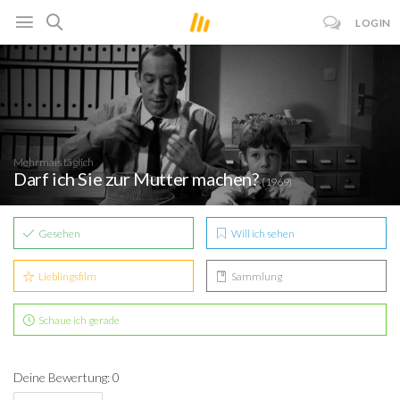
LOGIN
Mehrmals täglich
Darf ich Sie zur Mutter machen?
(1969)
Gesehen
Will ich sehen
Lieblingsfilm
Sammlung
Schaue ich gerade
Deine Bewertung: 0