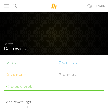
LOGIN
Darrow
Darrow
(1991)
Gesehen
Will ich sehen
Lieblingsfilm
Sammlung
Schaue ich gerade
Deine Bewertung: 0