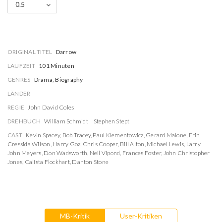
0.5
ORIGINAL TITEL
Darrow
LAUFZEIT
101 Minuten
GENRES
Drama, Biography
LÄNDER
REGIE
John David Coles
DREHBUCH
William Schmidt
Stephen Stept
CAST
Kevin Spacey
,
Bob Tracey
,
Paul Klementowicz
,
Gerard Malone
,
Erin
Cressida Wilson
,
Harry Goz
,
Chris Cooper
,
Bill Alton
,
Michael Lewis
,
Larry
John Meyers
,
Don Wadsworth
,
Neil Vipond
,
Frances Foster
,
John Christopher
Jones
,
Calista Flockhart
,
Danton Stone
MB-Kritik
User-Kritiken